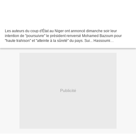
Les auteurs du coup d'État au Niger ont annoncé dimanche soir leur
intention de "poursuivre" le président renversé Mohamed Bazoum pour
"haute trahison" et "atteinte à la sûreté" du pays. Sui... Hassoumi
Massoudou, chef de la diplomatie nigérienne et proche...
Publicité