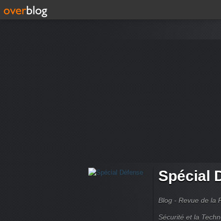
Spécial 
Blog - Revue de la 
Sécurité et la Techn