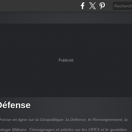
Publicité
Défense
Presse en ligne sur la Géopolitique, la Défense, le Renseignement, la
ologie Militaire. Témoignages et articles sur les OPEX et le quotidien