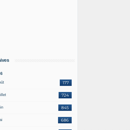
e à l'épreuve de Trump 2.0 : recompositions géopolitiques d'
ives
26
oût
177
illet
724
in
845
ai
686