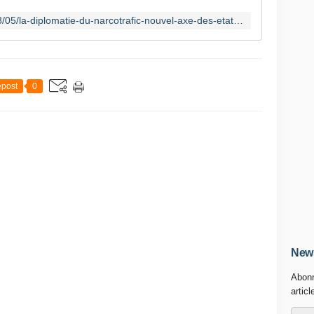
https://www.areion24.news/2026/08/05/la-diplomatie-du-narcotrafic-nouvel-axe-des-etats-unis/
post
0
News
Abonn
articl