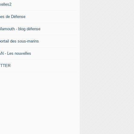
xelles2
nes de Défense
Mamouth - blog défense
portail des sous-marins
N - Les nouvelles
ITTER