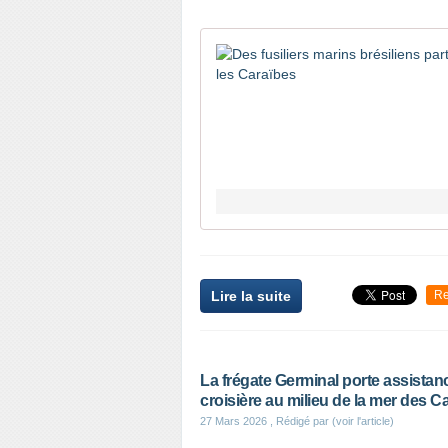
Lire la suite
Re
La frégate Germinal porte assistan
croisière au milieu de la mer des C
27 Mars 2026
, Rédigé par (voir l'article)