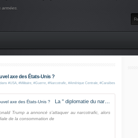
s armées.
ouvel axe des États-Unis ?
 dans
#USA
,
#Militaire
,
#Guerre
,
#Narcotrafic
,
#Amérique Centrale
,
#Caraïbes
La " diplomatie du narcotrafic ", nouvel axe des États-Unis ?
onald Trump a annoncé s'attaquer au narcotrafic, alors
diale de la consommation de