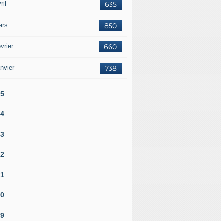
ril
635
ars
850
ers marins brésiliens participent à un entraînement avec la
vrier
660
nvier
738
25
24
23
22
21
20
19