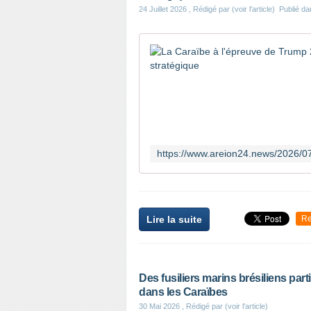
24 Juillet 2026
, Rédigé par (voir l'article)
Publié d
Lire la suite
Re
Des fusiliers marins brésiliens par
dans les Caraïbes
30 Mai 2026
, Rédigé par (voir l'article)