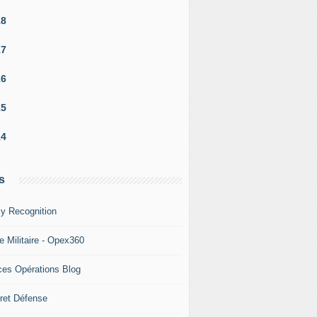
18
e Germinal porte assistance à une personne en détresse sur 
17
16
15
14
s
y Recognition
e Militaire - Opex360
ces Opérations Blog
ret Défense