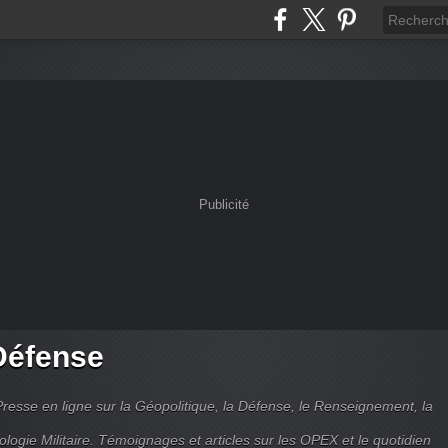
Publicité
Défense
Presse en ligne sur la Géopolitique, la Défense, le Renseignement, la
ologie Militaire. Témoignages et articles sur les OPEX et le quotidien