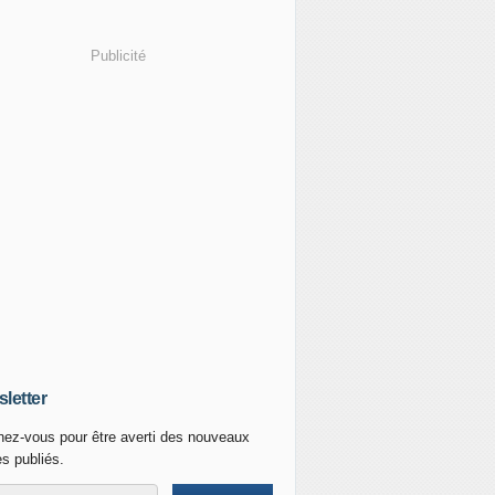
Publicité
 Ukraine : Kim Jong-Un rend hommage aux soldats nord-coréens
letter
Ukraine : il aurait tué deux soldats et mangé la jambe de l'
ez-vous pour être averti des nouveaux
es publiés.