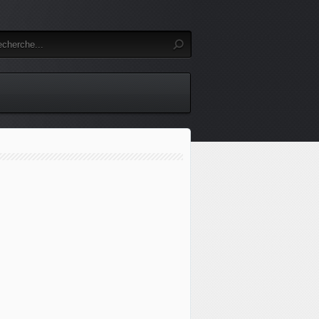
Ukraine : fuite d'hydrocarbures en mer Noire, pollution de l