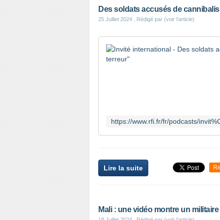
Des soldats accusés de cannibalism
25 Juillet 2024
, Rédigé par (voir l'article)
Lire la suite
Re
Mali : une vidéo montre un militai
18 Juillet 2024
, Rédigé par (voir l'article)