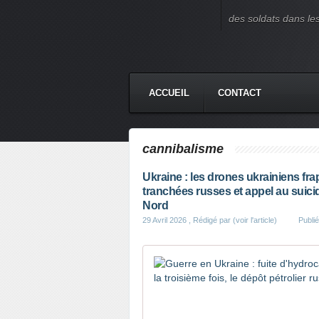
des soldats dans le
ACCUEIL
CONTACT
cannibalisme
Ukraine : les drones ukrainiens f
tranchées russes et appel au suici
Nord
29 Avril 2026
, Rédigé par (voir l'article)
Publi