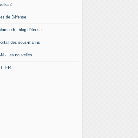
xelles2
nes de Défense
Mamouth - blog défense
portail des sous-marins
N - Les nouvelles
ITTER