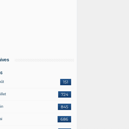
ives
26
oût
151
illet
724
in
845
ai
686