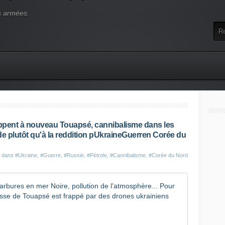
s armées.
rappent à nouveau Touapsé, cannibalisme dans les
de plutôt qu'à la reddition pUkraineGuerren Corée du
é dans
#Ukraine
,
#Guerre
,
#Russie
,
#Pétrole
,
#Cannibalisme
,
#Corée du Nord
Guerre en 
U
n
n