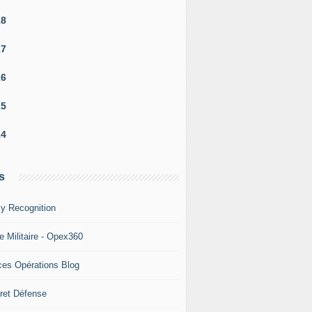
18
17
16
15
14
s
y Recognition
e Militaire - Opex360
ces Opérations Blog
ret Défense