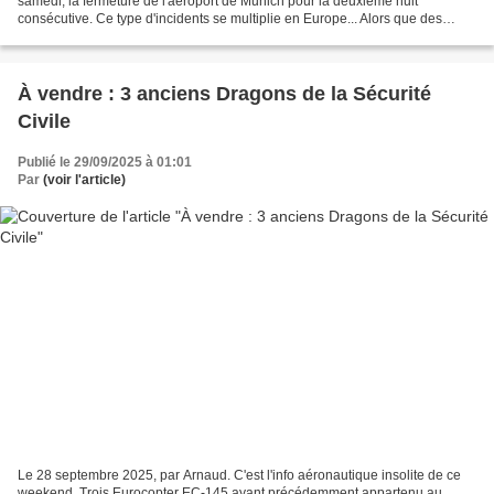
samedi, la fermeture de l'aéroport de Munich pour la deuxième nuit
consécutive. Ce type d'incidents se multiplie en Europe... Alors que des
drones ont survolé plusieurs pays européens...
À vendre : 3 anciens Dragons de la Sécurité
Civile
Publié le 29/09/2025 à 01:01
Par
(voir l'article)
Le 28 septembre 2025, par Arnaud. C'est l'info aéronautique insolite de ce
weekend. Trois Eurocopter EC-145 ayant précédemment appartenu au