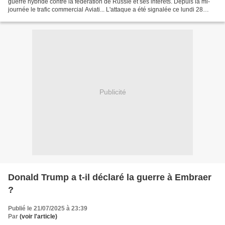
guerre hybride contre la fédération de Russie et ses intérêts. Depuis la mi-
journée le trafic commercial Aviati... L'attaque a été signalée ce lundi 28
juillet. Elle aurait...
Publicité
Donald Trump a t-il déclaré la guerre à Embraer
?
Publié le 21/07/2025 à 23:39
Par
(voir l'article)