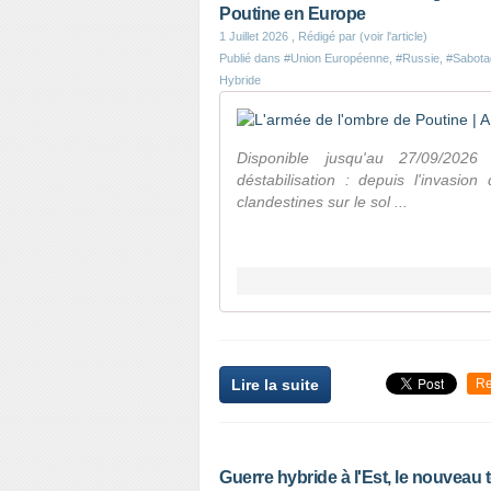
Poutine en Europe
1 Juillet 2026
, Rédigé par (voir l'article)
Publié dans
#Union Européenne
,
#Russie
,
#Sabota
Hybride
Disponible jusqu'au 27/09/2026
déstabilisation : depuis l'invasio
clandestines sur le sol ...
Lire la suite
Re
Guerre hybride à l'Est, le nouveau 