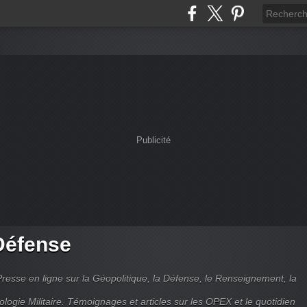
Publicité
Défense
Presse en ligne sur la Géopolitique, la Défense, le Renseignement, la
ologie Militaire. Témoignages et articles sur les OPEX et le quotidien