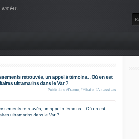
s armées.
sements retrouvés, un appel à témoins... Où en est
taires ultramarins dans le Var ?
Publié dans
#France
,
#Militaire
,
#Assassinats
Une famil
D
e
u
x