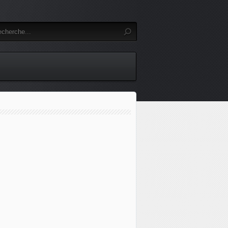
le mise en examen, des ossements retrouvés, un appel à témo