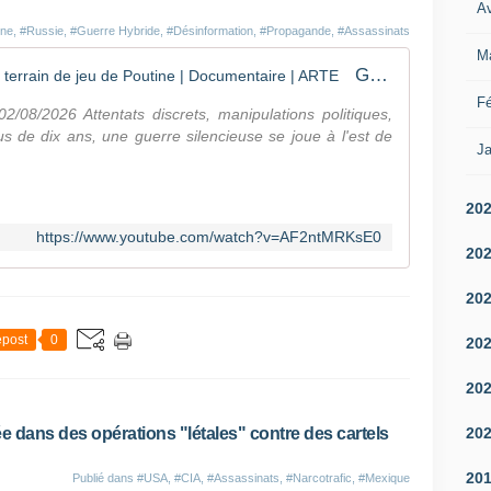
Av
e
nne
,
#Russie
,
#Guerre Hybride
,
#Désinformation
,
#Propagande
,
#Assassinats
r
M
g
Guerre hybride à l'Est, le nouveau terrain de jeu de Poutine | Documentaire | ARTE
é
s
Fé
02/08/2026 Attentats discrets, manipulations politiques,
p
s de dix ans, une guerre silencieuse se joue à l'est de
a
Ja
r
u
20
n
e
https://www.youtube.com/watch?v=AF2ntMRKsE0
20
m
ê
20
m
e
post
0
20
f
a
m
20
i
l
20
 dans des opérations "létales" contre des cartels
l
e
20
Publié dans
#USA
,
#CIA
,
#Assassinats
,
#Narcotrafic
,
#Mexique