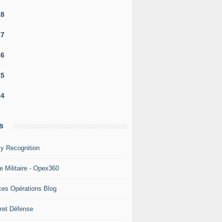
18
upçonnée d'être impliquée dans des opérations "létales" con
17
16
15
14
s
y Recognition
e Militaire - Opex360
ces Opérations Blog
ret Défense