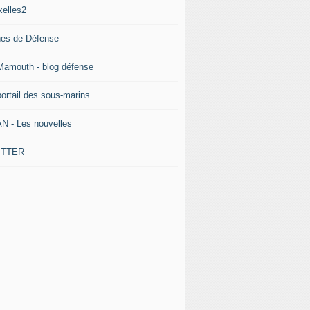
xelles2
nes de Défense
Mamouth - blog défense
portail des sous-marins
N - Les nouvelles
ITTER