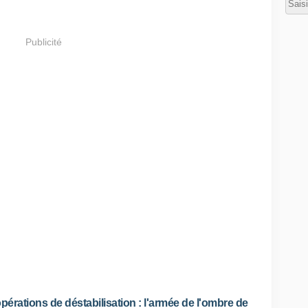
t
d
i
Publicité
s
p
a
r
u
e
n
2
0
2
2
e
t
2
0
2
3
d
a
pérations de déstabilisation : l'armée de l'ombre de