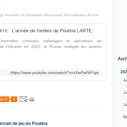
n
s
l
ge
,
#Incendies
,
#Cyberattaque
,
#Assassinats
,
#Déstabilisation
,
#Guerre
e
V
a
L'armée de l'ombre de Poutine | ARTE
r
a
 Incendies criminels, sabotages et opérations de
p
n de l'Ukraine en 2022, la Russie multiplie les actions
r
è
Arch
s
a
20
https://www.youtube.com/watch?v=zXwPwIVrFqw
v
o
A
i
r
Ju
é
post
0
t
Ju
é
h
M
é
terrain de jeu de Poutine
b