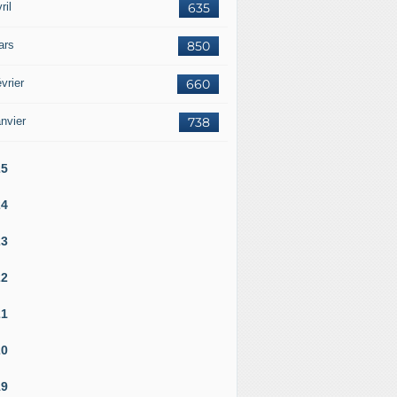
ril
635
ars
850
vrier
660
nvier
738
25
24
23
22
21
20
19