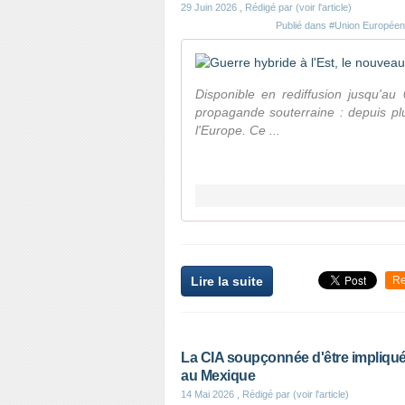
29 Juin 2026
, Rédigé par (voir l'article)
Publié dans
#Union Europée
Disponible en rediffusion jusqu'au 
propagande souterraine : depuis plu
l'Europe. Ce ...
Lire la suite
Re
La CIA soupçonnée d'être impliquée
au Mexique
14 Mai 2026
, Rédigé par (voir l'article)