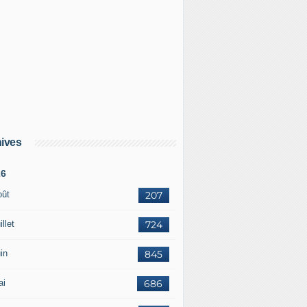
ives
26
oût
207
illet
724
in
845
ai
686