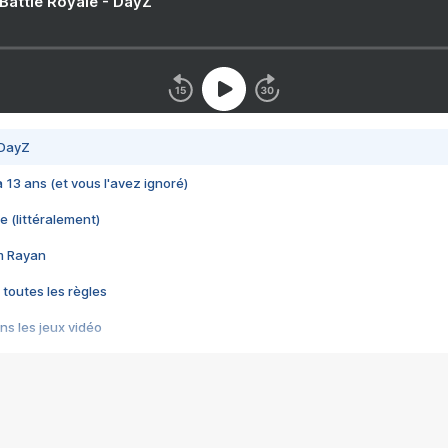
 Battle Royale - DayZ
 DayZ
 a 13 ans (et vous l'avez ignoré)
e (littéralement)
im Rayan
 toutes les règles
s les jeux vidéo
us choquant de Rockstar ? - Le scandale BULLY
e plus moche de Steam
du RÊVE tourne au CAUCHEMAR