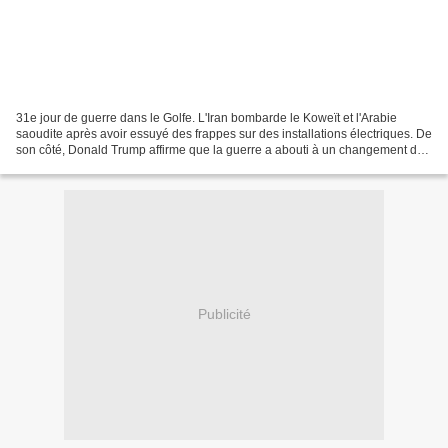
31e jour de guerre dans le Golfe. L'Iran bombarde le Koweït et l'Arabie
saoudite après avoir essuyé des frappes sur des installations électriques. De
son côté, Donald Trump affirme que la guerre a abouti à un changement de
r... Vidéo. Selon Téhéran, les...
Publicité