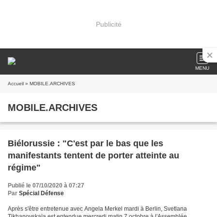
Publicité
MENU
Accueil
» MOBILE.ARCHIVES
MOBILE.ARCHIVES
Biélorussie : "C'est par le bas que les
manifestants tentent de porter atteinte au
régime"
Publié le 07/10/2020 à 07:27
Par
Spécial Défense
Après s'être entretenue avec Angela Merkel mardi à Berlin, Svetlana
Tikhanovskaïa est entendue mercredi matin 7 octobre à l'Assemblée