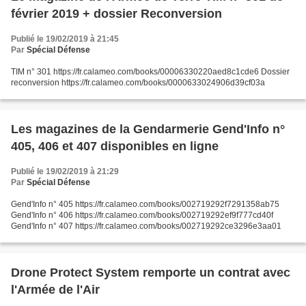
février 2019 + dossier Reconversion
Publié le 19/02/2019 à 21:45
Par
Spécial Défense
TIM n° 301 https://fr.calameo.com/books/00006330220aed8c1cde6 Dossier
reconversion https://fr.calameo.com/books/0000633024906d39cf03a
Les magazines de la Gendarmerie Gend'Info n°
405, 406 et 407 disponibles en ligne
Publié le 19/02/2019 à 21:29
Par
Spécial Défense
Gend'Info n° 405 https://fr.calameo.com/books/002719292f7291358ab75
Gend'Info n° 406 https://fr.calameo.com/books/002719292ef9f777cd40f
Gend'Info n° 407 https://fr.calameo.com/books/002719292ce3296e3aa01
Drone Protect System remporte un contrat avec
l'Armée de l'Air