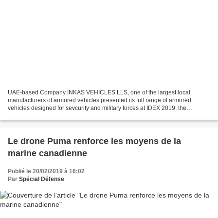
UAE-based Company INKAS VEHICLES LLS, one of the largest local
manufacturers of armored vehicles presented its full range of armored
vehicles designed for sevcurity and military forces at IDEX 2019, the
International Defense exhibition in Abu Dhabi, UAE. Belgian...
Le drone Puma renforce les moyens de la
marine canadienne
Publié le 20/02/2019 à 16:02
Par
Spécial Défense