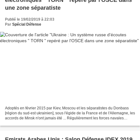
électroniques " TORN " repéré par l'OSCE dans
une zone séparatiste
Publié le 19/02/2019 à 22:03
Par
Spécial Défense
Adoptés en février 2015 par Kiev, Moscou et les séparatistes du Donbass
[région du sud-est ukrainien], sous l'égide de la France et de l'Allemagne, les
accords de Minsk n'ont jamais été ... Régulièrement les forces navales
russes et ukrainiennes procèdent...
Emirats Arabes Unis : Salon Défense IDEX 2019,