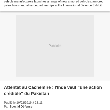
vehicle manufacturers launches a range of new armored vehicles, armored
patrol boats and alliance partnerships at the International Defence Exhibition
and Conference IDEX 2019, which...
Publicité
Attentat au Cachemire : l'Inde veut "une action
crédible" du Pakistan
Publié le 19/02/2019 à 23:11
Par
Spécial Défense