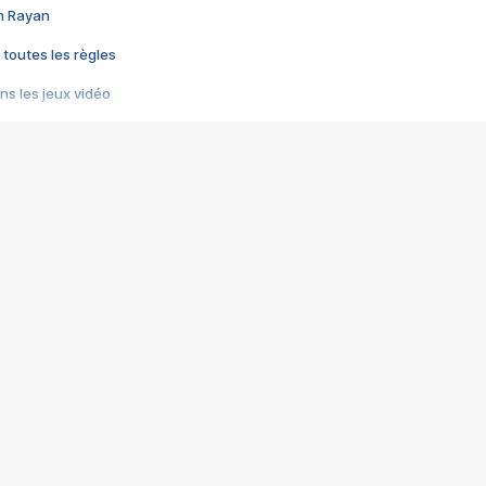
im Rayan
 toutes les règles
s les jeux vidéo
us choquant de Rockstar ? - Le scandale BULLY
e plus moche de Steam
du RÊVE tourne au CAUCHEMAR
pendant 8 heures
it… à tort
umiliés par un jeu vidéo
ire - Final Fantasy 8
ti un empire - Age of Empires
story DOFUS
tard, il crée l'un des pires jeux de tous les temps, MindsEye.