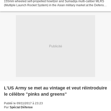
155mm wheeled self-propelled howitzer and Sumadija multi-caliber MLRS
(Multiple Launch Rocket System) in the Asian military market at the Defense
and Security Thailand 2017 exhibition...
Publicité
L'US Army se met au vintage et veut réintroduire
le célèbre "pinks and greens"
Publié le 09/11/2017 à 23:23
Par
Spécial Défense