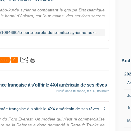
rabo-kurde syrienne combattant le groupe Etat islamique
is honni d'Ankara, est "aux mains" des services secrets
https://www.lorientlejour.com/article/1084680/le-porte-parole-dune-milice-syrienne-aux-mains-dankara.html
post
0
Arch
20
A
e française à s'offrir le 4X4 américain de ses rêves
Publié dans
#France
,
#RTD
,
#Militaire
Ju
Ju
Comment Renault Trucks aide l'armée française à s'offrir le 4X4 américain de ses rêves
r du Ford Everest. Un modèle qui n'est ni commercialisé
M
ère de la Défense a donc demandé à Renault Trucks de