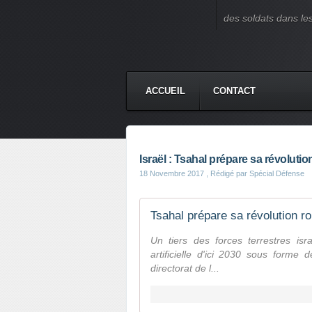
des soldats dans le
ACCUEIL
CONTACT
Israël : Tsahal prépare sa révoluti
18 Novembre 2017
, Rédigé par Spécial Défense
Tsahal prépare sa révolution r
Un tiers des forces terrestres isr
artificielle d'ici 2030 sous forme
directorat de l...