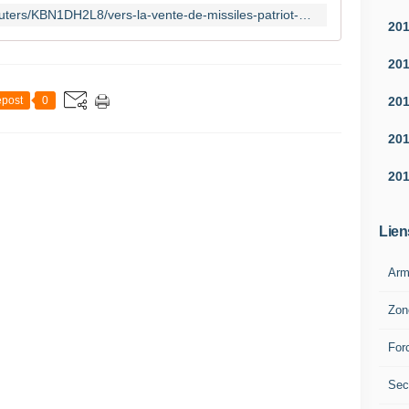
http://www.latribune.fr/depeches/reuters/KBN1DH2L8/vers-la-vente-de-missiles-patriot-a-la-pologne.html
20
20
20
post
0
20
20
Lien
Arm
Zon
For
Sec