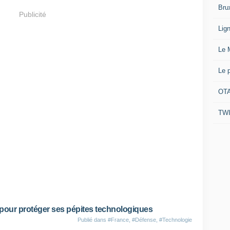
Bru
Publicité
Lig
Le 
Le 
OTA
TW
 pour protéger ses pépites technologiques
Publié dans
#France
,
#Défense
,
#Technologie