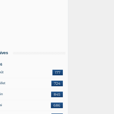
ives
26
oût
177
illet
724
in
845
ai
686