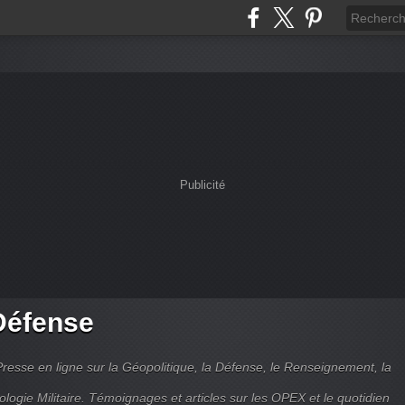
Publicité
Défense
Presse en ligne sur la Géopolitique, la Défense, le Renseignement, la
ologie Militaire. Témoignages et articles sur les OPEX et le quotidien