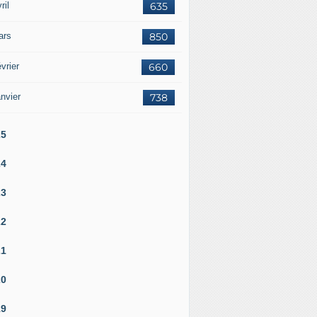
ril
635
ars
850
vrier
660
nvier
738
25
24
23
22
21
20
19