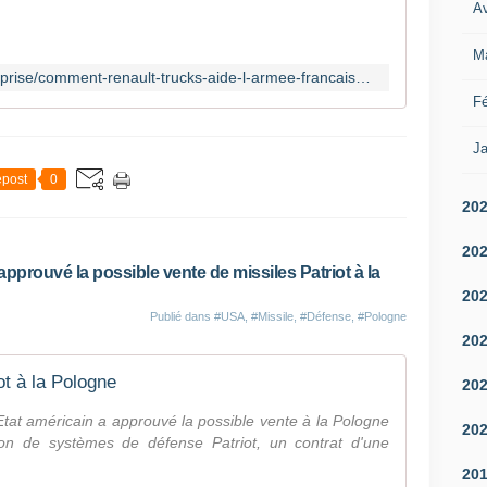
Av
M
http://bfmbusiness.bfmtv.com/entreprise/comment-renault-trucks-aide-l-armee-francaise-a-s-offrir-le-4x4-americain-de-ses-reves-1305551.html
Fé
Ja
post
0
20
20
pprouvé la possible vente de missiles Patriot à la
20
Publié dans
#USA
,
#Missile
,
#Défense
,
#Pologne
20
ot à la Pologne
20
t américain a approuvé la possible vente à la Pologne
20
eon de systèmes de défense Patriot, un contrat d'une
20