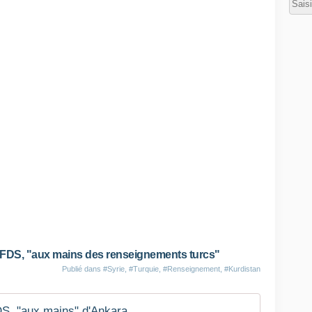
des FDS, "aux mains des renseignements turcs"
Publié dans
#Syrie
,
#Turquie
,
#Renseignement
,
#Kurdistan
FDS, "aux mains" d'Ankara