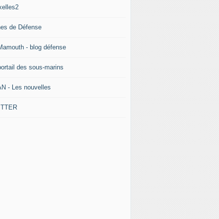
xelles2
nes de Défense
Mamouth - blog défense
portail des sous-marins
N - Les nouvelles
ITTER