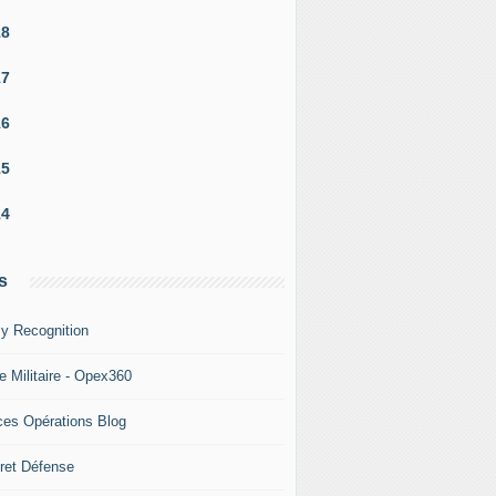
18
17
16
15
14
s
y Recognition
e Militaire - Opex360
ces Opérations Blog
ret Défense