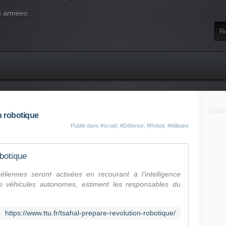
s armées.
on robotique
Publié dans
#Israël
,
#Défense
,
#Robot
,
#Militaire
obotique
aéliennes seront activées en recourant à l'intelligence
 de véhicules autonomes, estiment les responsables du
https://www.ttu.fr/tsahal-prepare-revolution-robotique/