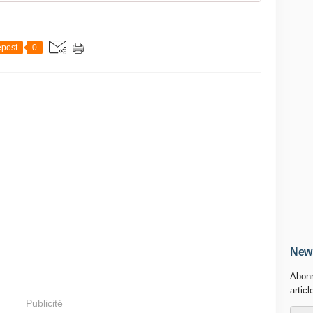
post
0
News
Abonn
articl
Publicité