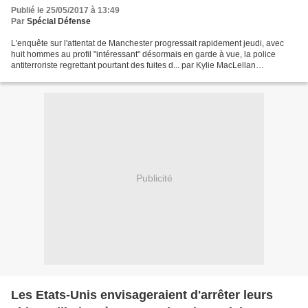
Publié le 25/05/2017 à 13:49
Par
Spécial Défense
L'enquête sur l'attentat de Manchester progressait rapidement jeudi, avec
huit hommes au profil "intéressant" désormais en garde à vue, la police
antiterroriste regrettant pourtant des fuites d... par Kylie MacLellan
LONDRES (Reuters) - Theresa May, furieuse...
Publicité
Les Etats-Unis envisageraient d'arrêter leurs