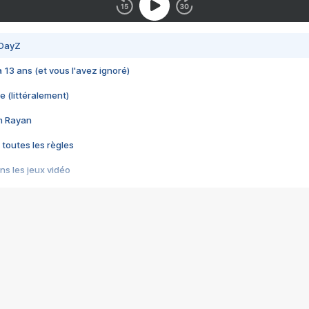
 DayZ
 a 13 ans (et vous l'avez ignoré)
e (littéralement)
im Rayan
 toutes les règles
s les jeux vidéo
us choquant de Rockstar ? - Le scandale BULLY
e plus moche de Steam
du RÊVE tourne au CAUCHEMAR
pendant 8 heures
it… à tort