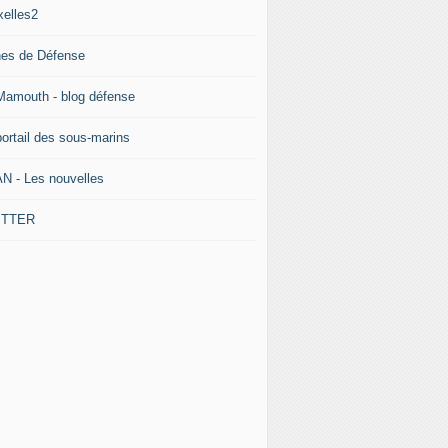
xelles2
nes de Défense
Mamouth - blog défense
portail des sous-marins
N - Les nouvelles
ITTER