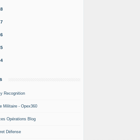
18
17
16
15
14
s
y Recognition
e Militaire - Opex360
ces Opérations Blog
ret Défense