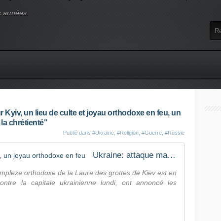
s armées.
 Kyiv, un lieu de culte et joyau orthodoxe en feu, un
 la chrétienté"
Publié dans
#Ukraine
,
#Religion
,
#Guerre
,
#Russie
Ukraine: attaque massive sur Kiev, un joyau orthodoxe en feu
omplexe orthodoxe de la Laure des grottes de Kiev est en
ntre la capitale ukrainienne lundi, ont annoncé les