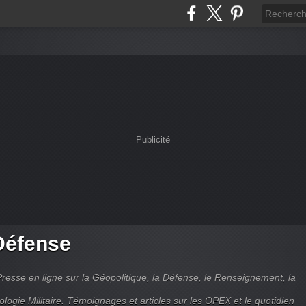
Publicité
Défense
Presse en ligne sur la Géopolitique, la Défense, le Renseignement, la
ologie Militaire. Témoignages et articles sur les OPEX et le quotidien