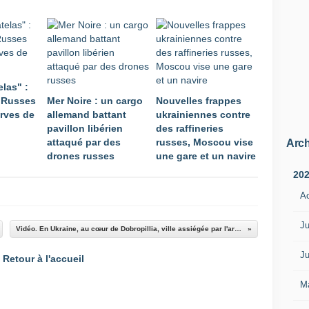
las" :
 Russes
Mer Noire : un cargo
Nouvelles frappes
erves de
allemand battant
ukrainiennes contre
pavillon libérien
des raffineries
attaqué par des
russes, Moscou vise
Arch
drones russes
une gare et un navire
20
A
Ju
Vidéo. En Ukraine, au cœur de Dobropillia, ville assiégée par l'armée russe et pilonnée sans répit
Ju
Retour à l'accueil
M