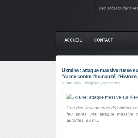
des soldats dans le
ACCUEIL
CONTACT
Ukraine : attaque massive russe sur
"crime contre l'humanité, l'Histoire,
15 Juin 2026
, Rédigé par (voir l'article)
L'un des lieux de culte du célèbre c
feu après une attaque massive co
autorités, au m...