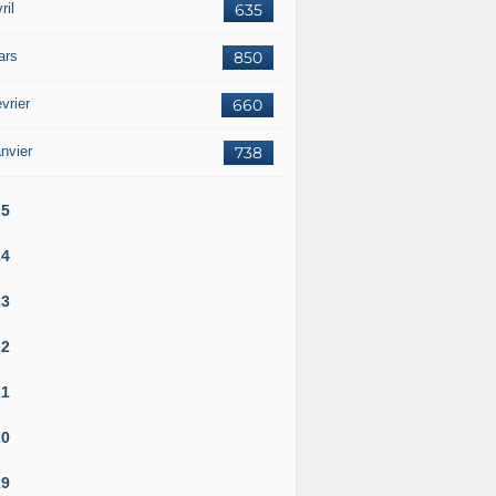
ril
635
ars
850
vrier
660
nvier
738
25
24
23
22
21
20
19