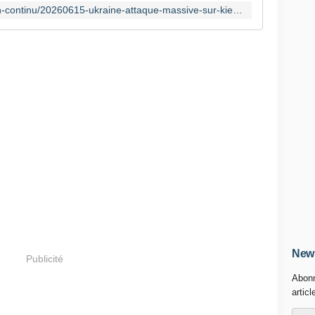
https://www.france24.com/fr/info-en-continu/20260615-ukraine-attaque-massive-sur-kiev-un-joyau-orthodoxe-en-feu
News
Publicité
Abonn
articl