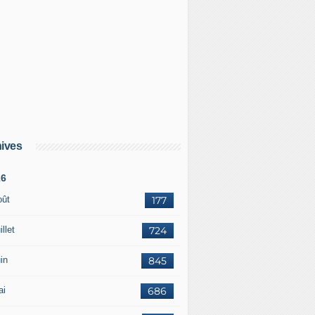
ives
26
oût
177
illet
724
in
845
ai
686