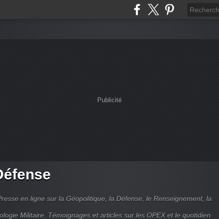
Publicité
Défense
Presse en ligne sur la Géopolitique, la Défense, le Renseignement, la
ologie Militaire. Témoignages et articles sur les OPEX et le quotidien