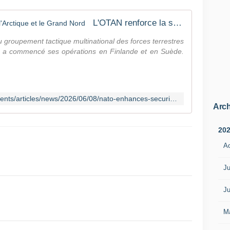
L'OTAN renforce la sécurité dans l'Arctique et le Grand Nord
 groupement tactique multinational des forces terrestres
 a commencé ses opérations en Finlande et en Suède.
https://www.nato.int/fr/news-and-events/articles/news/2026/06/08/nato-enhances-security-in-the-arctic-and-high-north
Arch
20
A
Ju
Ju
M