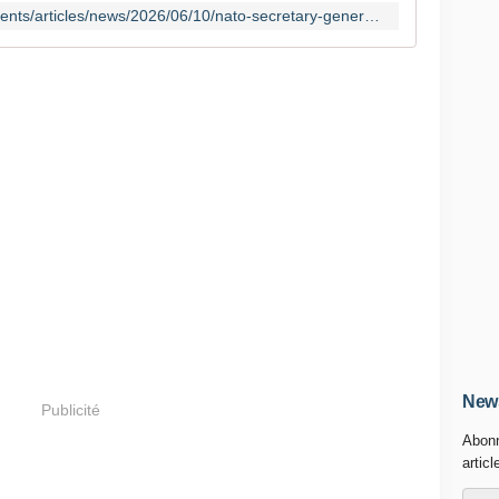
https://www.nato.int/fr/news-and-events/articles/news/2026/06/10/nato-secretary-general-speeding-up-defence-production-is-essential
News
Publicité
Abonn
articl