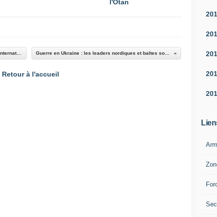
l'Otan
20
20
20
La marine nationale participe à une opération internationale de lutte contre la pêche illégale dans le Pacifique
Guerre en Ukraine : les leaders nordiques et baltes soutiennent la "marche irréversible" de l'Ukraine vers l'Otan
20
Retour à l'accueil
20
Lien
Arm
Zon
For
Sec