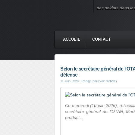
des soldats dans le
ACCUEIL
CONTACT
Selon le secrétaire général de l'OTA
défense
11 Juin 2026
, Rédigé par (voir l'article)
Ce mercredi (10 juin 2026), à l'occ
secrétaire général de l'OTAN, Mark
product...