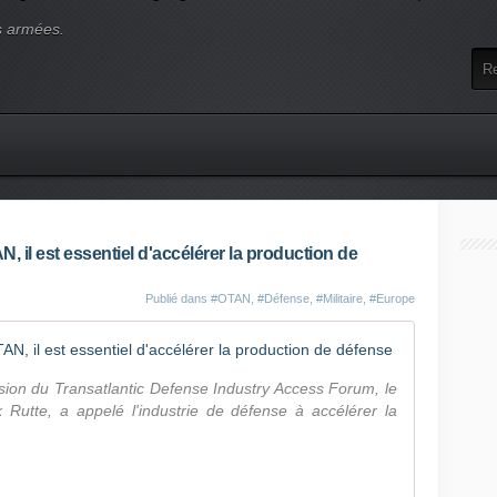
s armées.
N, il est essentiel d'accélérer la production de
Publié dans
#OTAN
,
#Défense
,
#Militaire
,
#Europe
Selon le s
asion du Transatlantic Defense Industry Access Forum, le
 Rutte, a appelé l'industrie de défense à accélérer la