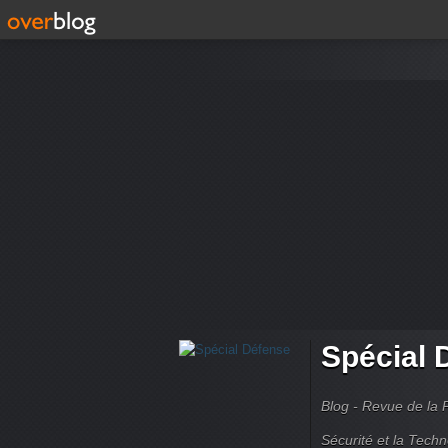
Spécial 
Blog - Revue de la 
Sécurité et la Techn