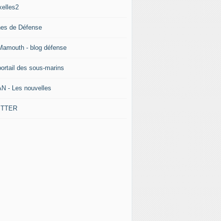
xelles2
nes de Défense
Mamouth - blog défense
portail des sous-marins
N - Les nouvelles
ITTER