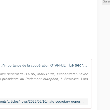
Le secrétaire général met en avant l'importance de la coopération OTAN-UE
taire général de l'OTAN, Mark Rutte, s'est entretenu avec
présidents du Parlement européen, à Bruxelles. Lors
https://www.nato.int/fr/news-and-events/articles/news/2026/06/10/nato-secretary-general-highlights-the-importance-of-nato-eu-cooperation