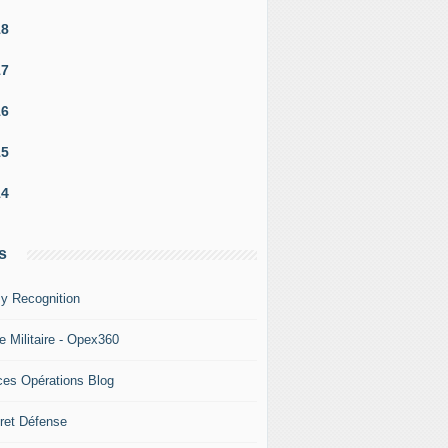
18
17
16
15
14
s
y Recognition
e Militaire - Opex360
ces Opérations Blog
ret Défense