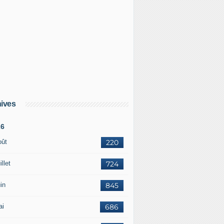
ives
26
oût
220
illet
724
in
845
ai
686