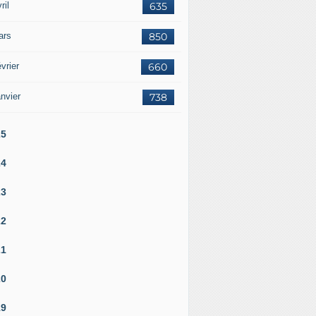
ril
635
ars
850
vrier
660
nvier
738
25
24
23
22
21
20
19