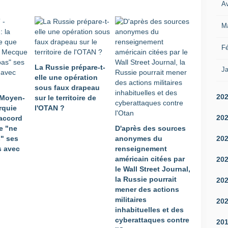
Av
M
Fé
La Russie prépare-t-
Ja
elle une opération
sous faux drapeau
20
 Moyen-
sur le territoire de
urquie
l'OTAN ?
20
'accord
e "ne
D'après des sources
20
s" ses
anonymes du
 avec
renseignement
américain citées par
20
le Wall Street Journal,
la Russie pourrait
20
mener des actions
militaires
20
inhabituelles et des
cyberattaques contre
20