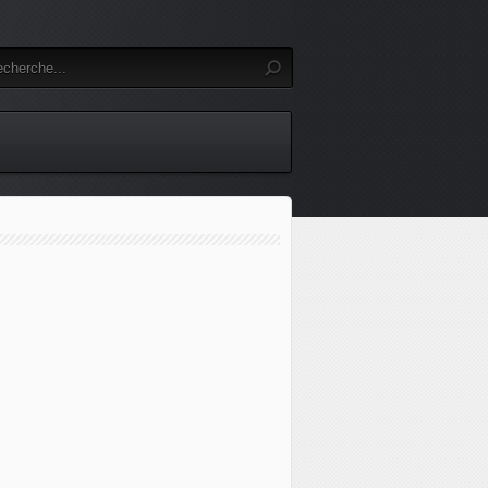
idental: trois membres du Front Polisario tués dont le fils d'