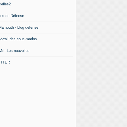
xelles2
nes de Défense
Mamouth - blog défense
portail des sous-marins
N - Les nouvelles
ITTER