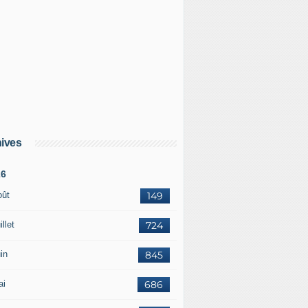
ives
26
oût
149
illet
724
in
845
ai
686