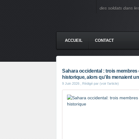
des soldats dans le
ACCUEIL
CONTACT
Sahara occidental : trois membres du
historique, alors qu'ils menaient 
9 Juin 2026
, Rédigé par (voir l'article)