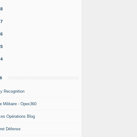
18
17
16
15
14
s
y Recognition
e Militaire - Opex360
ces Opérations Blog
ret Défense