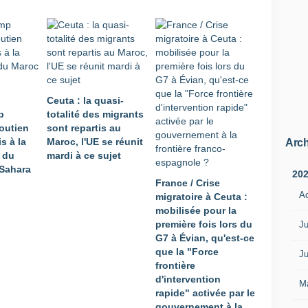
t
i
s
t
e
a
u
Ceuta : la quasi-
S
p
totalité des migrants
a
soutien
sont repartis au
h
s à la
Maroc, l'UE se réunit
a
Arch
 du
mardi à ce sujet
r
 Sahara
a
20
France / Crise
o
A
migratoire à Ceuta :
c
mobilisée pour la
c
première fois lors du
i
Ju
G7 à Évian, qu'est-ce
d
que la "Force
e
Ju
frontière
n
d'intervention
t
M
rapide" activée par le
a
gouvernement à la
l