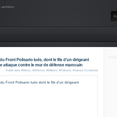
s armées.
 Front Polisario tués, dont le fils d'un dirigeant
une attaque contre le mur de défense marocain
Publié dans
#Maroc
,
#Défense
,
#Militaire
,
#Polisario
,
#Sahara Occidental
Sahara occ
T
r
o
i
s