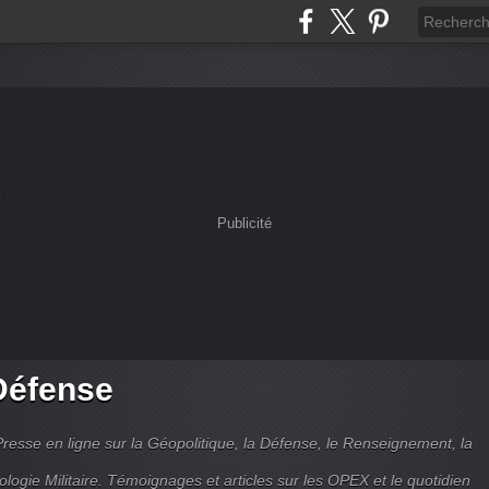
Publicité
Défense
Presse en ligne sur la Géopolitique, la Défense, le Renseignement, la
ologie Militaire. Témoignages et articles sur les OPEX et le quotidien