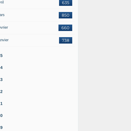
ril
635
ars
850
vrier
660
nvier
738
25
24
23
22
21
20
19