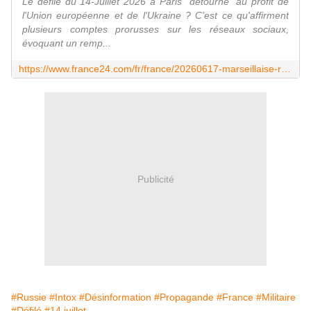
Le défilé du 14-Juillet 2026 à Paris "détourné" au profit de
l'Union européenne et de l'Ukraine ? C'est ce qu'affirment
plusieurs comptes prorusses sur les réseaux sociaux,
évoquant un remp...
https://www.france24.com/fr/france/20260617-marseillaise-remplac%C3%A9e-d%C3%A9fil%C3%A9-arm%C3%A9e-europ%C3%A9ene-double-intox-14-juillet-macron-facebook
Publicité
#Russie
#Intox
#Désinformation
#Propagande
#France
#Militaire
#Défilé
#14 juillet