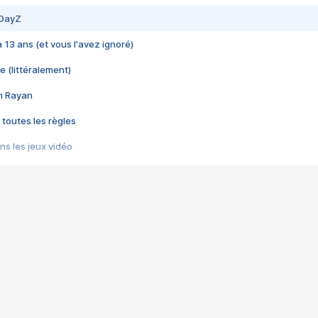
 DayZ
 a 13 ans (et vous l'avez ignoré)
e (littéralement)
im Rayan
 toutes les règles
s les jeux vidéo
us choquant de Rockstar ? - Le scandale BULLY
e plus moche de Steam
du RÊVE tourne au CAUCHEMAR
pendant 8 heures
it… à tort
umiliés par un jeu vidéo