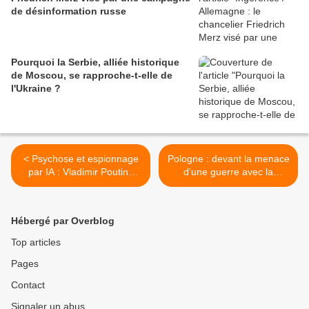
de désinformation russe
Pourquoi la Serbie, alliée historique
de Moscou, se rapproche-t-elle de
l'Ukraine ?
< Psychose et espionnage
Pologne : devant la menace
par IA : Vladimir Poutine
d'une guerre avec la
"considère Internet comme
Russie, les civils se
une menace" pour sa
préparent >
sécurité
Hébergé par Overblog
Top articles
Pages
Contact
Signaler un abus