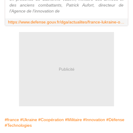
des anciens combattants, Patrick Aufort, directeur de
l'Agence de l'innovation de
https://www.defense.gouv.fr/dga/actualites/france-lukraine-officialisent-laccord-partenariat-brave-france
Publicité
#france
#Ukraine
#Coopération
#Militaire
#Innovation
#Défense
#Technologies