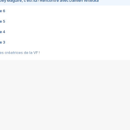
bey Maguire, c'est lui ! Rencontre avec Damien Witecka
e 6
e 5
e 4
e 3
s créatrices de la VF !
e 2
e 1
e Mektoub My Love arrive enfin ! Rencontre avec Shaïn Boumedine et Sal
i : après Toni en famille
elle réalise le bouleversant Dites lui que je l'aime
ais ! Rencontre autour de Vie privée de Rebecca Zlotowski
 de Marguerite, Grave... Rencontre avec Ella Rumpf