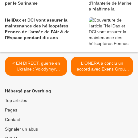
par le Suriname
HeliDax et DCI vont assurer la
maintenance des hélicoptères
Fennec de l'armée de l'Air & de
l'Espace pendant dix ans
< EN DIRECT, guerre en
L'ONERA a conclu un
Ukraine : Volodymyr
accord avec Exens Group
Zelensky estime que son
pour produire le radar
entretien avec Emmanuel
passif TAPIR, dédié à la
Macron et Donald Trump
lutte antidrone >
Hébergé par Overblog
peut « apporter des
changements significatifs »
Top articles
Pages
Contact
Signaler un abus