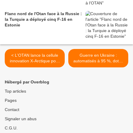
Flanc nord de l'Otan face à la Russie :
la Turquie a déployé cinq F-16 en
Estonie
< L'OTAN lance la cellule
Guerre en Ukraine :
innovation X-Arctique pour
automatisés à 95 %, dotée
accroître sa connaissance
de l'IA... Des drones
de la situation dans
intercepteurs ukrainiens
l'Arctique et le Grand Nord
conçus pour abattre de
Hébergé par Overblog
manière autonome les
"Shahed" russes >
Top articles
Pages
Contact
Signaler un abus
C.G.U.