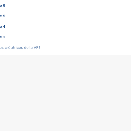
e 6
e 5
e 4
e 3
s créatrices de la VF !
e 2
e 1
e Mektoub My Love arrive enfin ! Rencontre avec Shaïn Boumedine et Sal
i : après Toni en famille
elle réalise le bouleversant Dites lui que je l'aime
ais ! Rencontre autour de Vie privée de Rebecca Zlotowski
 de Marguerite, Grave... Rencontre avec Ella Rumpf