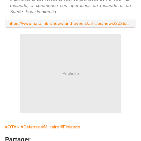
Finlande, a commencé ses opérations en Finlande et en
Suède. Sous la directio...
https://www.nato.int/fr/news-and-events/articles/news/2026/06/08/nato-enhances-security-in-the-arctic-and-high-north
Publicité
#OTAN
#Défense
#Militaire
#Finlande
Partager