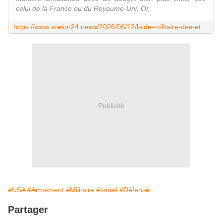
celui de la France ou du Royaume-Uni. Or,
https://www.areion24.news/2026/06/12/laide-militaire-des-etats-unis-element-cle-de-la-resilience-disrael/
Publicité
#USA
#Armement
#Militaire
#Israël
#Défense
Partager