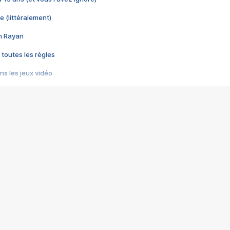
e (littéralement)
im Rayan
 toutes les règles
s les jeux vidéo
us choquant de Rockstar ? - Le scandale BULLY
e plus moche de Steam
du RÊVE tourne au CAUCHEMAR
pendant 8 heures
it… à tort
umiliés par un jeu vidéo
ire - Final Fantasy 8
ti un empire - Age of Empires