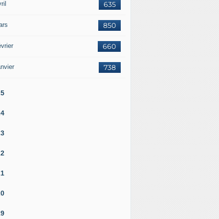
ril
635
ars
850
vrier
660
nvier
738
25
24
23
22
21
20
19