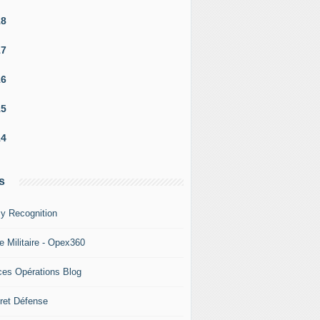
18
17
16
15
14
s
y Recognition
e Militaire - Opex360
ces Opérations Blog
ret Défense