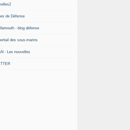
xelles2
nes de Défense
Mamouth - blog défense
portail des sous-marins
N - Les nouvelles
ITTER