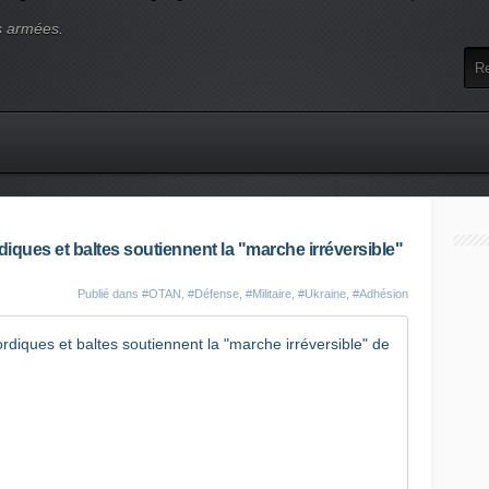
s armées.
diques et baltes soutiennent la "marche irréversible"
Publié dans
#OTAN
,
#Défense
,
#Militaire
,
#Ukraine
,
#Adhésion
Guerre en 
"
N
o
u
s