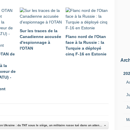
s
u
n
e
i
Sur les traces de la
n
Canadienne accusée
Flanc nord de l'Otan
t
d'espionnage à
face à la Russie : la
é
l'OTAN
Turquie a déployé
g
OTAN de
cinq F-16 en Estonie
r
a
Arch
à la
t
aveur de
i
20
ATU) -
o
A
n
ent
e
u
Ju
r
o
Ju
-
a
M
t
Guerre en Ukraine : du TNT sous le siège, un militaire russe tué dans un attentat à la voiture piégée à 10 km de Moscou
l