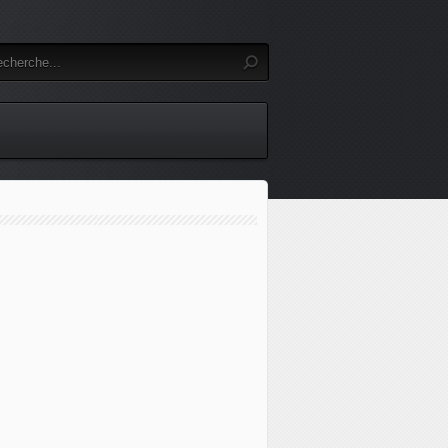
Ukraine : les leaders nordiques et baltes soutiennent la "mar