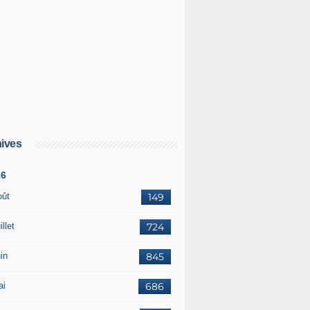
ives
26
oût
149
illet
724
in
845
ai
686