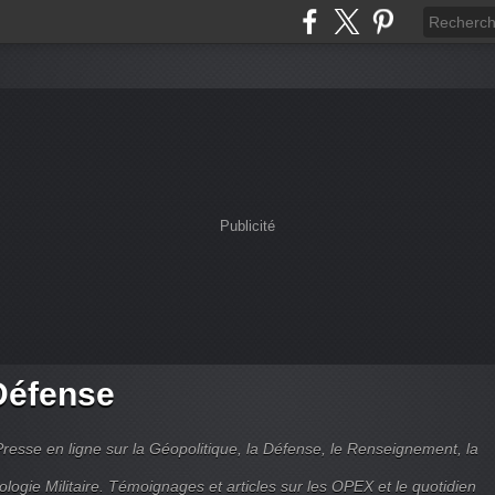
Publicité
Défense
Presse en ligne sur la Géopolitique, la Défense, le Renseignement, la
ologie Militaire. Témoignages et articles sur les OPEX et le quotidien