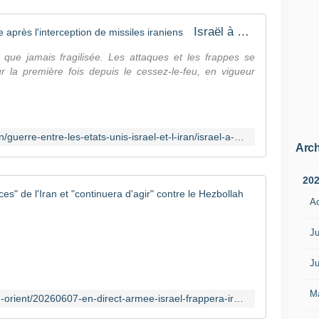
u
m
n
a
Israël à nouveau en état d'urgence après l'interception de missiles iraniens
d
r
i
i
que jamais fragilisée. Les attaques et les frappes se
8
t
our la première fois depuis le cessez-le-feu, en vigueur
j
i
u
m
i
e
n
s
,
https://www.franceinfo.fr/monde/iran/guerre-entre-les-etats-unis-israel-et-l-iran/israel-a-nouveau-en-etat-d-urgence-apres-l-interception-de-missiles-iraniens_8050493.html
s
l
Arch
t
e
r
s
20
a
t
En direct 
t
A
e
é
n
I
g
s
Ju
s
i
i
r
q
o
a
Ju
u
n
ë
e
s
l
M
s
https://www.france24.com/fr/moyen-orient/20260607-en-direct-armee-israel-frappera-iran-avec-force-feu-vert-sera-donne-liban-syrie-hezbollah-donald-trump-etats-unis-ormuz
e
e
p
t
t