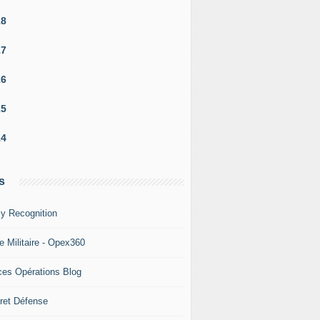
18
17
16
15
14
s
y Recognition
e Militaire - Opex360
ces Opérations Blog
ret Défense