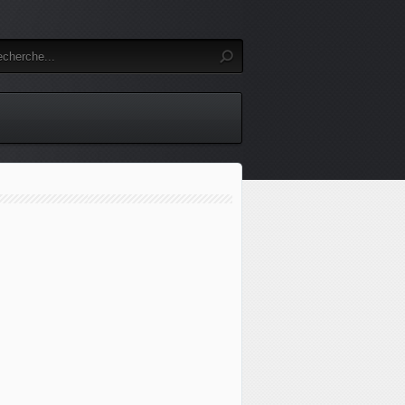
 - Moyen-Orient: les hostilités entre l'Iran et Israël susp