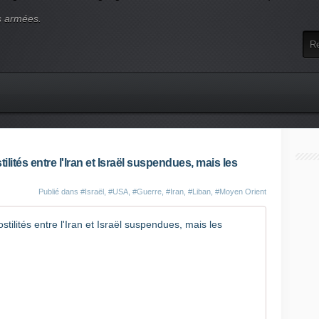
s armées.
lités entre l'Iran et Israël suspendues, mais les
Publié dans
#Israël
,
#USA
,
#Guerre
,
#Iran
,
#Liban
,
#Moyen Orient
EN DIRECT
A
l
o
r
s