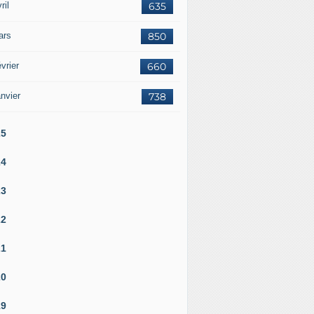
ril
635
ars
850
vrier
660
nvier
738
25
24
23
22
21
20
19