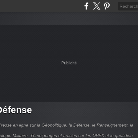
Publicité
Défense
Presse en ligne sur la Géopolitique, la Défense, le Renseignement, la
ologie Militaire. Témoignages et articles sur les OPEX et le quotidien