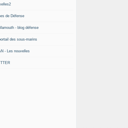
xelles2
nes de Défense
Mamouth - blog défense
portail des sous-marins
N - Les nouvelles
ITTER