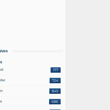
ives
26
: Israël rejette "les menaces" de l'Iran et "continuera d'agir"
oût
177
illet
724
in
845
ai
686