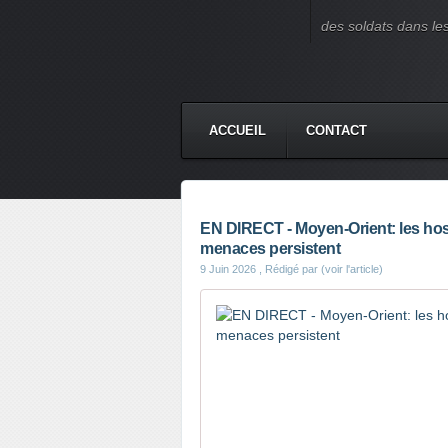
des soldats dans le
ACCUEIL
CONTACT
EN DIRECT - Moyen-Orient: les hosti
menaces persistent
9 Juin 2026
, Rédigé par (voir l'article)