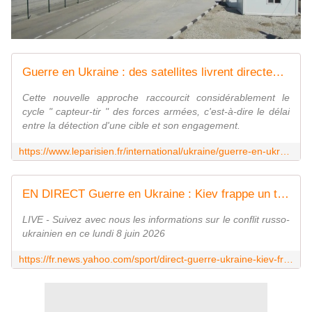
Guerre en Ukraine : des satellites livrent directement des images sur le téléphone des soldats, divisant par dix le temps de détection des ennemis
Cette nouvelle approche raccourcit considérablement le
cycle " capteur-tir " des forces armées, c'est-à-dire le délai
entre la détection d'une cible et son engagement.
https://www.leparisien.fr/international/ukraine/guerre-en-ukraine-des-satellites-livrent-directement-des-images-sur-le-telephone-des-soldats-divisant-par-dix-le-temps-de-detection-des-ennemis-08-06-2026-XTPIHGBPCZCTXHGKARVPP56STA.php
EN DIRECT Guerre en Ukraine : Kiev frappe un train reliant la Crimée à Moscou, Zelensky ne cédera pas le Donbass...
LIVE - Suivez avec nous les informations sur le conflit russo-
ukrainien en ce lundi 8 juin 2026
https://fr.news.yahoo.com/sport/direct-guerre-ukraine-kiev-frappe-045650807.html