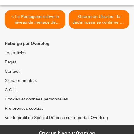
< Le Pentagone relève le
Guerre en Ukraine : le
niveau de menace de
déclin russe se confirme sur
contre-espionnage
le front, les Ukrainiens ont
israélien, dans un contexte
repris en mai 7 fois plus de
de tensions entre Donald
territoire que la Russie n'en
Hébergé par Overblog
Trump et Benyamin
a conquis >
Nétanyahou
Top articles
Pages
Contact
Signaler un abus
C.G.U.
Cookies et données personnelles
Préférences cookies
Voir le profil de Spécial Défense sur le portail Overblog
Créer un blog sur Overblog