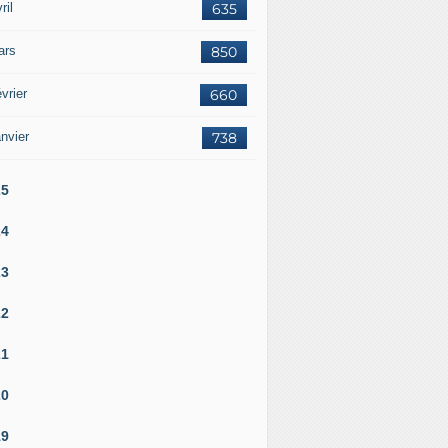
ril
635
ars
850
vrier
660
nvier
738
25
24
23
22
21
20
19