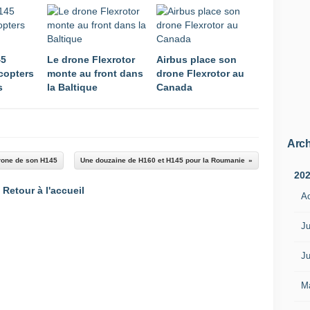
45
Le drone Flexrotor
Airbus place son
icopters
monte au front dans
drone Flexrotor au
s
la Baltique
Canada
Arch
drone de son H145
Une douzaine de H160 et H145 pour la Roumanie
20
Retour à l'accueil
A
Ju
Ju
M