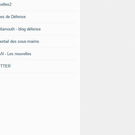
xelles2
nes de Défense
Mamouth - blog défense
portail des sous-marins
N - Les nouvelles
ITTER