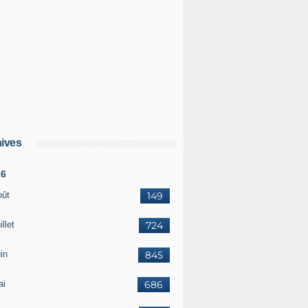
ives
26
oût
149
illet
724
in
845
ai
686