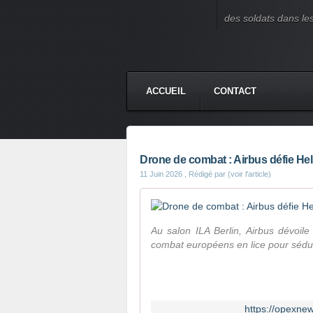
des soldats dans le
ACCUEIL
CONTACT
Drone de combat : Airbus défie Hel
11 Juin 2026
, Rédigé par (voir l'article)
Au salon ILA Berlin, Airbus dévoi
combat européens en lice pour sédui
https://opexnew