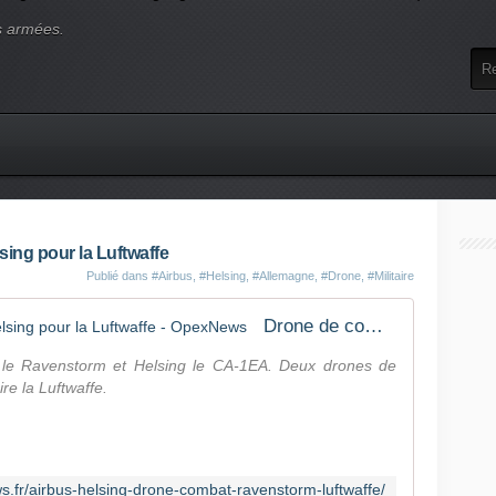
s armées.
sing pour la Luftwaffe
Publié dans
#Airbus
,
#Helsing
,
#Allemagne
,
#Drone
,
#Militaire
Drone de combat : Airbus défie Helsing pour la Luftwaffe - OpexNews
le le Ravenstorm et Helsing le CA-1EA. Deux drones de
re la Luftwaffe.
s.fr/airbus-helsing-drone-combat-ravenstorm-luftwaffe/