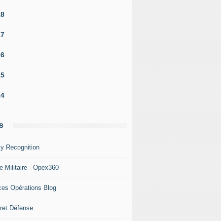
18
17
16
15
14
s
y Recognition
e Militaire - Opex360
ces Opérations Blog
ret Défense