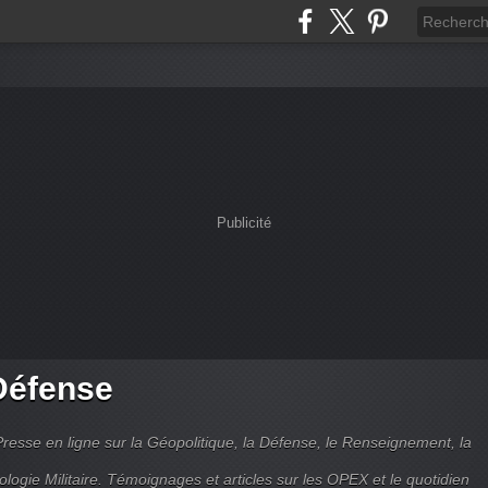
Publicité
Défense
Presse en ligne sur la Géopolitique, la Défense, le Renseignement, la
ologie Militaire. Témoignages et articles sur les OPEX et le quotidien