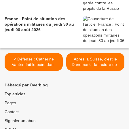
France : Point de situation des
opérations militaires du jeudi 30 au
jeudi 06 août 2026
< Défense : Catherine
Après la Suisse, c'est le
Vautrin fait le point dans
Danemark : la facture des
Ouest-France à l'occasion
avions américains F-35
du Jour-J
explose de 2,2 milliards de
dollars, la Cour des
Hébergé par Overblog
comptes danoise étrille le
gouvernement >
Top articles
Pages
Contact
Signaler un abus