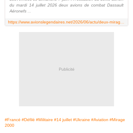
du mardi 14 juillet 2026 deux avions de combat Dassault
Aéronefs ...
https://www.avionslegendaires.net/2026/06/actu/deux-mirage-2000-5f-ukrainiens-pour-le-14-juillet-prochain/
Publicité
#Francé
#Défilé
#Militaire
#14 juillet
#Ukraine
#Aviation
#Mirage
2000