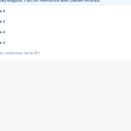
bey Maguire, c'est lui ! Rencontre avec Damien Witecka
e 6
e 5
e 4
e 3
s créatrices de la VF !
e 2
e 1
e Mektoub My Love arrive enfin ! Rencontre avec Shaïn Boumedine et Sal
i : après Toni en famille
elle réalise le bouleversant Dites lui que je l'aime
ais ! Rencontre autour de Vie privée de Rebecca Zlotowski
 de Marguerite, Grave... Rencontre avec Ella Rumpf