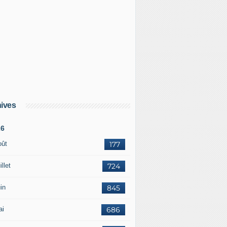
ives
26
oût
177
illet
724
in
845
ai
686