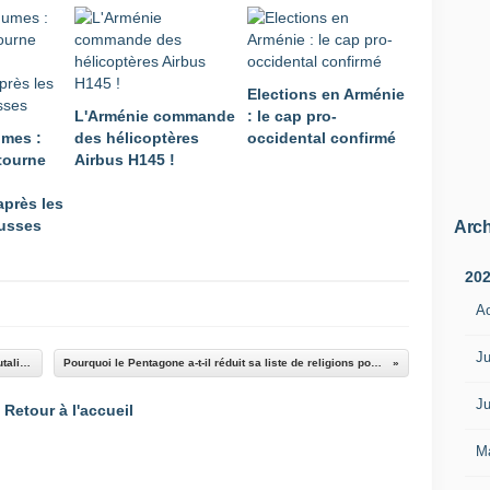
Elections en Arménie
L'Arménie commande
: le cap pro-
umes :
des hélicoptères
occidental confirmé
 tourne
Airbus H145 !
près les
russes
Arch
20
A
Ju
"Zeroers" : quand la Russie récompense la brutalité de ses commandants
Pourquoi le Pentagone a-t-il réduit sa liste de religions pour les soldats américains ?
Ju
Retour à l'accueil
M