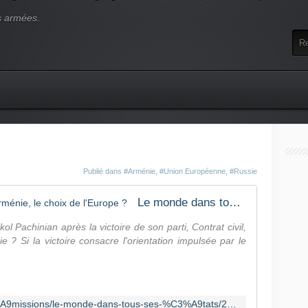
s armées.
Publié dans
#Arménie
,
#Union Européenne
,
#Russie
Le monde dans tous ses États - Arménie, le choix de l'Europe ?
Pachinian après la victoire de son parti, Contrat civil,
e ? Si la victoire consacre l'orientation impulsée par le
https://www.france24.com/fr/%C3%A9missions/le-monde-dans-tous-ses-%C3%A9tats/20260612-arm%C3%A9nie-le-choix-de-l-europe