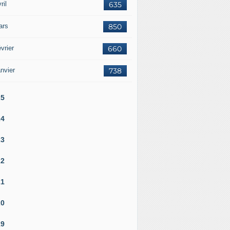
ril
635
ars
850
vrier
660
nvier
738
25
24
23
22
21
20
19