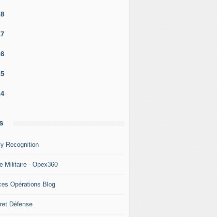
18
17
16
15
14
s
y Recognition
e Militaire - Opex360
ces Opérations Blog
ret Défense