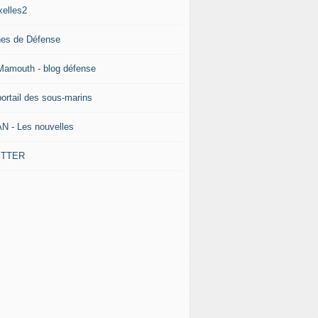
xelles2
nes de Défense
Mamouth - blog défense
portail des sous-marins
N - Les nouvelles
ITTER