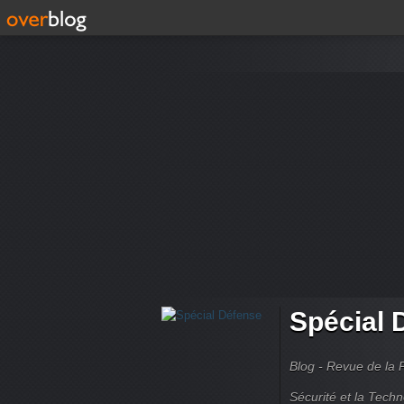
Spécial 
Blog - Revue de la 
Sécurité et la Techn