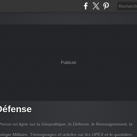
Publicité
Défense
Presse en ligne sur la Géopolitique, la Défense, le Renseignement, la
ologie Militaire. Témoignages et articles sur les OPEX et le quotidien