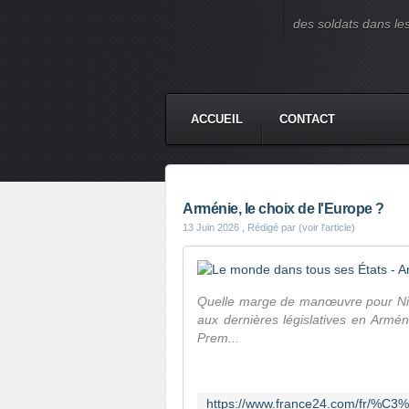
des soldats dans le
ACCUEIL
CONTACT
Arménie, le choix de l'Europe ?
13 Juin 2026
, Rédigé par (voir l'article)
Quelle marge de manœuvre pour Nikol 
aux dernières législatives en Arméni
Prem...