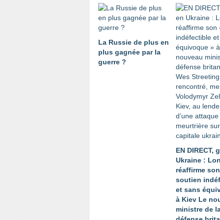
La Russie de plus en
plus gagnée par la
guerre ?
EN DIRECT, g
Ukraine : Lo
réaffirme son
soutien indéf
et sans équi
à Kiev Le no
ministre de l
défense brit