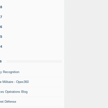
18
17
16
15
14
s
y Recognition
e Militaire - Opex360
ces Opérations Blog
ret Défense