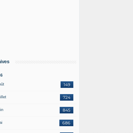
ives
26
oût
149
illet
724
in
845
ai
686