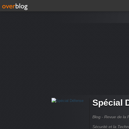
Spécial 
Blog - Revue de la 
Sécurité et la Techn