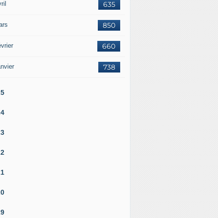
ril
635
ars
850
vrier
660
nvier
738
25
24
23
22
21
20
19