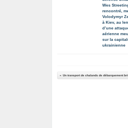
Wes Streetin
rencontré, me
Volodymyr Z
à Kiev, au l
d’une attaqu
aérienne meu
sur la capital
ukrainienne