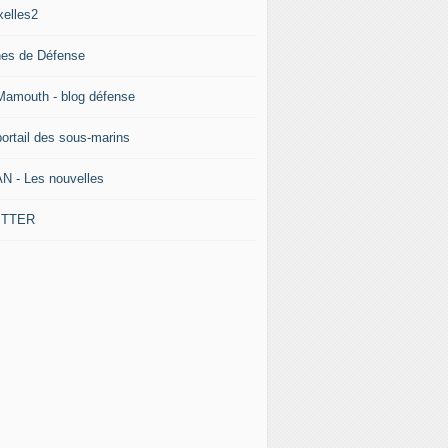
xelles2
nes de Défense
Mamouth - blog défense
portail des sous-marins
N - Les nouvelles
ITTER