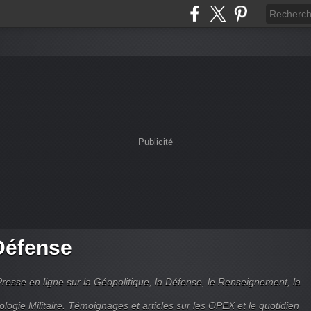
Publicité
Défense
Presse en ligne sur la Géopolitique, la Défense, le Renseignement, la
ologie Militaire. Témoignages et articles sur les OPEX et le quotidien