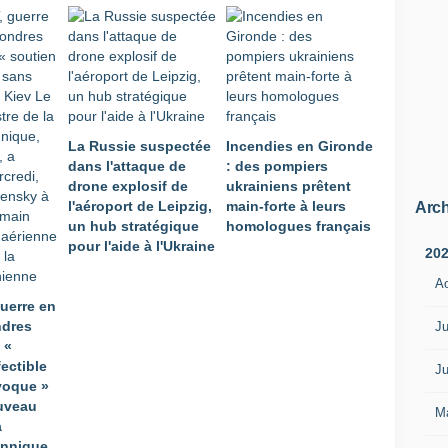
La Russie suspectée
Incendies en Gironde
dans l'attaque de
: des pompiers
drone explosif de
ukrainiens prêtent
l'aéroport de Leipzig,
main-forte à leurs
Arch
un hub stratégique
homologues français
pour l'aide à l'Ukraine
20
A
uerre en
ndres
Ju
 «
ectible
Ju
voque »
uveau
M
a
annique,