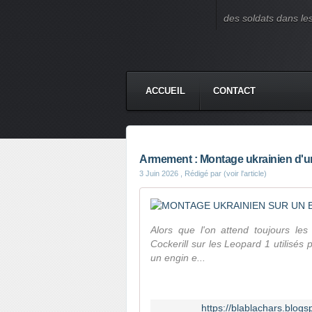
des soldats dans le
ACCUEIL
CONTACT
Armement : Montage ukrainien d'u
3 Juin 2026
, Rédigé par (voir l'article)
Alors que l'on attend toujours les
Cockerill sur les Leopard 1 utilisés
un engin e...
https://blablachars.blo