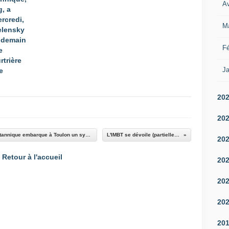
Av
g, a
rcredi,
M
elensky
endemain
Fé
e
rtrière
Ja
e
20
20
Un transport de chalands de débarquement britannique embarque à Toulon un système dronisé de guerre des mines de la Marine nationale
L'IMBT se dévoile (partiellement) avant Eurosatory
20
Retour à l'accueil
20
20
20
20