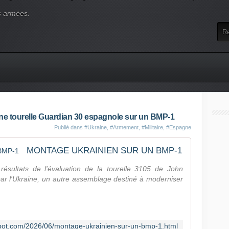
s armées.
ne tourelle Guardian 30 espagnole sur un BMP-1
Publié dans
#Ukraine
,
#Armement
,
#Militaire
,
#Espagne
MONTAGE UKRAINIEN SUR UN BMP-1
 résultats de l'évaluation de la tourelle 3105 de John
 par l'Ukraine, un autre assemblage destiné à moderniser
gspot.com/2026/06/montage-ukrainien-sur-un-bmp-1.html