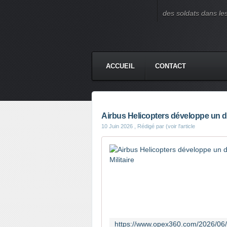
des soldats dans le
ACCUEIL
CONTACT
Airbus Helicopters développe un dr
10 Juin 2026
, Rédigé par (voir l'article