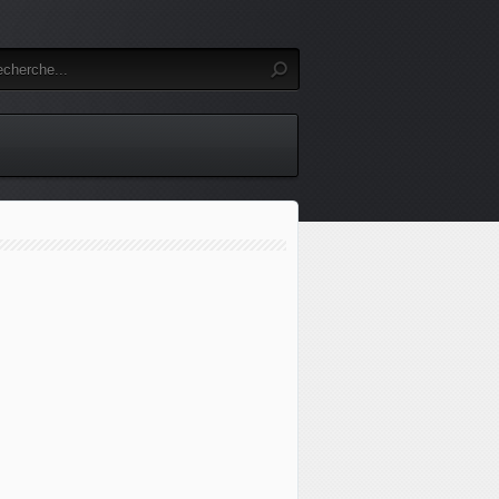
icopters développe un drone cargo à partir de son hélicoptè