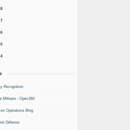
18
17
16
15
14
s
y Recognition
e Militaire - Opex360
ces Opérations Blog
ret Défense