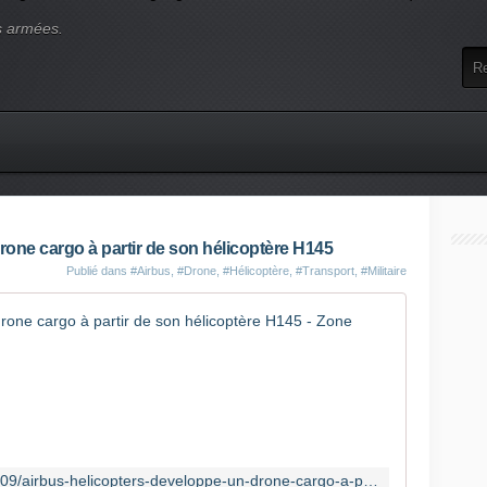
s armées.
one cargo à partir de son hélicoptère H145
Publié dans
#Airbus
,
#Drone
,
#Hélicoptère
,
#Transport
,
#Militaire
Airbus Hel
E
n
2
0
1
3
https://www.opex360.com/2026/06/09/airbus-helicopters-developpe-un-drone-cargo-a-partir-de-son-helicoptere-h145/