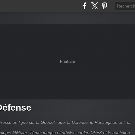
Publicité
Défense
Presse en ligne sur la Géopolitique, la Défense, le Renseignement, la
ologie Militaire. Témoignages et articles sur les OPEX et le quotidien