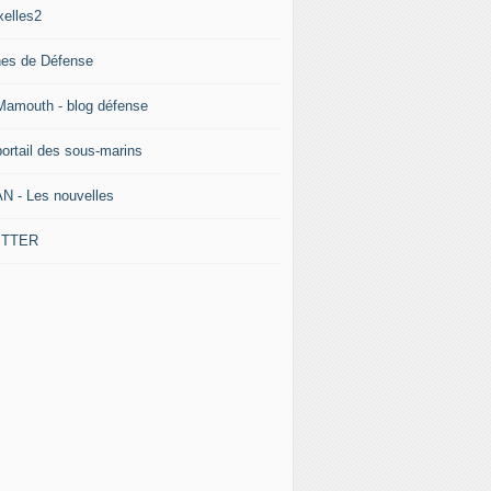
xelles2
nes de Défense
Mamouth - blog défense
portail des sous-marins
N - Les nouvelles
ITTER