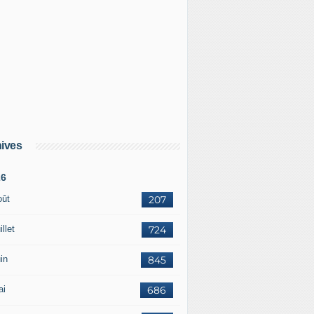
ives
26
oût
207
illet
724
in
845
ai
686