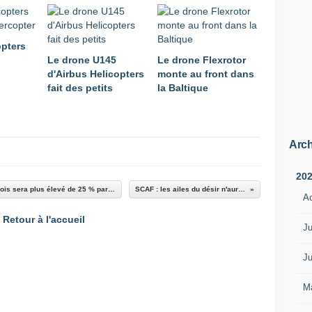
s
a
n
opters
s
Le drone U145
Le drone Flexrotor
é
d'Airbus Helicopters
monte au front dans
q
fait des petits
la Baltique
u
i
p
a
g
Arch
e
à
20
b
Le coût d'exploitation des vingt-sept F-35A danois sera plus élevé de 25 % par rapport aux estimations initiales
SCAF : les ailes du désir n'auront pas décollé
A
o
r
Retour à l'accueil
d
Ju
,
d
Ju
a
n
M
s
l