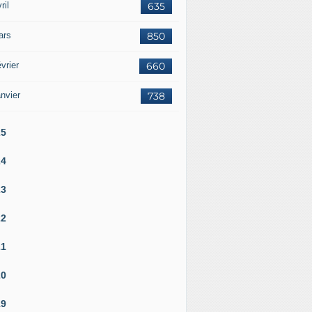
ril
635
ars
850
vrier
660
nvier
738
25
24
23
22
21
20
19