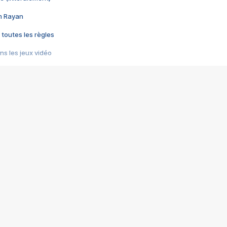
im Rayan
 toutes les règles
s les jeux vidéo
us choquant de Rockstar ? - Le scandale BULLY
e plus moche de Steam
du RÊVE tourne au CAUCHEMAR
pendant 8 heures
it… à tort
umiliés par un jeu vidéo
ire - Final Fantasy 8
ti un empire - Age of Empires
story DOFUS