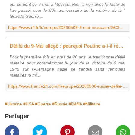
qui se tient ce 9 mai à Moscou. Rien à voir avec le faste de
l'an passé, pour le 80e anniversaire de la victoire de la "
Grande Guerre ...
https://www.rfi.fr/fr/europe/20260509-9-mai-moscou-c%C3%A9r%C3%A9monie-sous-haute-surveillance-%C3%A0-moscou-ukraine-drones-cyrille-bret
Défilé du 9-Mai allégé : pourquoi Poutine a-t-il réduit la voilure ?
Pour la première fois en près de 20 ans, le traditionnel défilé
militaire pour commémorer le jour de la victoire du 9 mai
1945 sur l'Allemagne nazie se tiendra sans véhicules
militaires ni mi...
https://www.france24.com/fr/europe/20260508-russie-defile-victoire-moscou-poutine-ukraine-drones-menaces-parade-9-mai
#Ukraine
#USA
#Guerre
#Russie
#Défilé
#Militaire
Partager