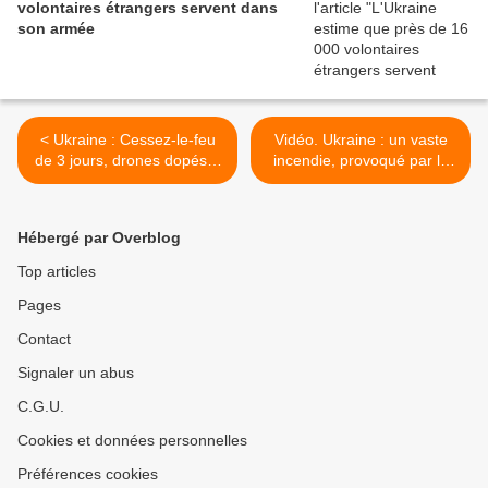
volontaires étrangers servent dans
son armée
< Ukraine : Cessez-le-feu
Vidéo. Ukraine : un vaste
de 3 jours, drones dopés à
incendie, provoqué par la
l'IA, laser anti-drones, la
chute d'un drone russe,
Lettonie sous la menaces
dans la zone d'exclusion de
des drones russes...
Tchernobyl >
Hébergé par Overblog
Top articles
Pages
Contact
Signaler un abus
C.G.U.
Cookies et données personnelles
Préférences cookies