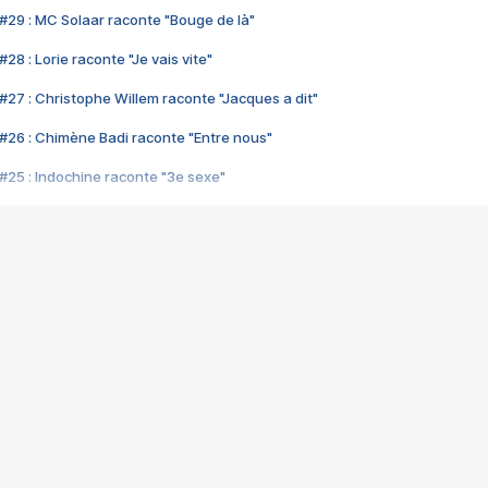
#29 : MC Solaar raconte "Bouge de là"
28 : Lorie raconte "Je vais vite"
#27 : Christophe Willem raconte "Jacques a dit"
#26 : Chimène Badi raconte "Entre nous"
#25 : Indochine raconte "3e sexe"
#24 : Zaho raconte "C'est chelou"
#23 : Patrick Bruel raconte "Au café des délices"
#22 : Kyo raconte "Le chemin"
#21 : Nolwenn Leroy raconte "Cassé"
#20 : Patrick Hernandez raconte "Born to be alive"
#19 : Lorie raconte "Près de moi"
#18 : Michael Jones raconte "A nos actes manqués" (avec Jean-Jacque