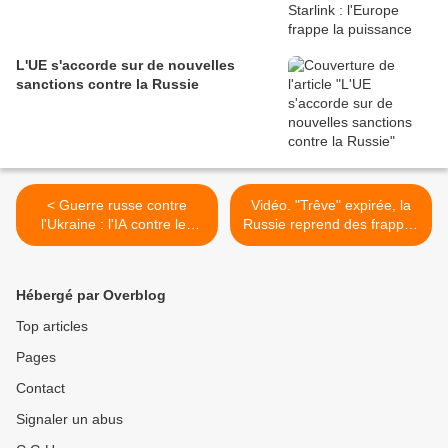
L'UE s'accorde sur de nouvelles
sanctions contre la Russie
< Guerre russe contre
Vidéo. "Trêve" expirée, la
l'Ukraine : l'IA contre les
Russie reprend des frappes
drones russes, armement
contre l'Ukraine. L'UE reste
nord-coréens pour Moscou,
divisée sur les négociations
nouveau missile Sarmat, un
directes avec la Russie >
Hébergé par Overblog
cargo russe torpillé...
Top articles
Pages
Contact
Signaler un abus