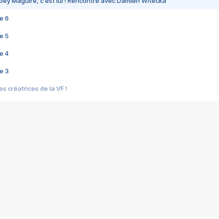
bey Maguire, c'est lui ! Rencontre avec Damien Witecka
e 6
e 5
e 4
e 3
s créatrices de la VF !
e 2
e 1
e Mektoub My Love arrive enfin ! Rencontre avec Shaïn Boumedine et Sal
i : après Toni en famille
elle réalise le bouleversant Dites lui que je l'aime
ais ! Rencontre autour de Vie privée de Rebecca Zlotowski
 de Marguerite, Grave... Rencontre avec Ella Rumpf