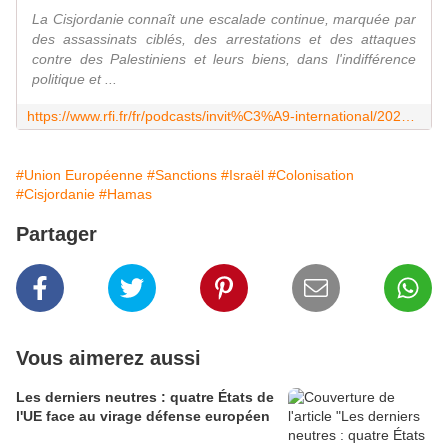
La Cisjordanie connaît une escalade continue, marquée par
des assassinats ciblés, des arrestations et des attaques
contre des Palestiniens et leurs biens, dans l'indifférence
politique et ...
https://www.rfi.fr/fr/podcasts/invit%C3%A9-international/20260511-cisjordanie-occup%C3%A9e-les-colons-isra%C3%A9liens-n-agissent-pas-seuls-et-sont-prot%C3%A9g%C3%A9s-par-l-arm%C3%A9e-isra%C3%A9lienne
#Union Européenne
#Sanctions
#Israël
#Colonisation
#Cisjordanie
#Hamas
Partager
Vous aimerez aussi
Les derniers neutres : quatre États de
l'UE face au virage défense européen