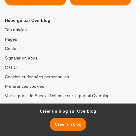
sanctions plutôt que la
rapatriement des enfants
négociation avec la Russie
volés par la Russie >
"pas vraiment intéressée
Hébergé par Overblog
par la paix"
Top articles
Pages
Contact
Signaler un abus
C.G.U.
Cookies et données personnelles
Préférences cookies
Voir le profil de Spécial Défense sur le portail Overblog
Créer un blog sur Overblog
Créer un blog