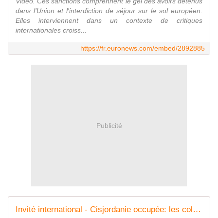
Vidéo. Ces sanctions comprennent le gel des avoirs détenus
dans l'Union et l'interdiction de séjour sur le sol européen.
Elles interviennent dans un contexte de critiques
internationales croiss...
https://fr.euronews.com/embed/2892885
Publicité
Invité international - Cisjordanie occupée: les colons israéliens "n'agissent pas seuls et sont protégés par l'armée israélienne"