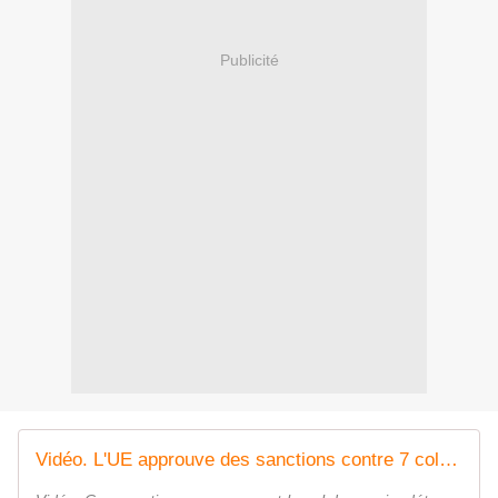
Publicité
Vidéo. L'UE approuve des sanctions contre 7 colons israéliens violents et 12 dirigeants du Hamas