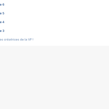
e 6
e 5
e 4
e 3
s créatrices de la VF !
e 2
e 1
e Mektoub My Love arrive enfin ! Rencontre avec Shaïn Boumedine et Sal
i : après Toni en famille
elle réalise le bouleversant Dites lui que je l'aime
ais ! Rencontre autour de Vie privée de Rebecca Zlotowski
 de Marguerite, Grave... Rencontre avec Ella Rumpf