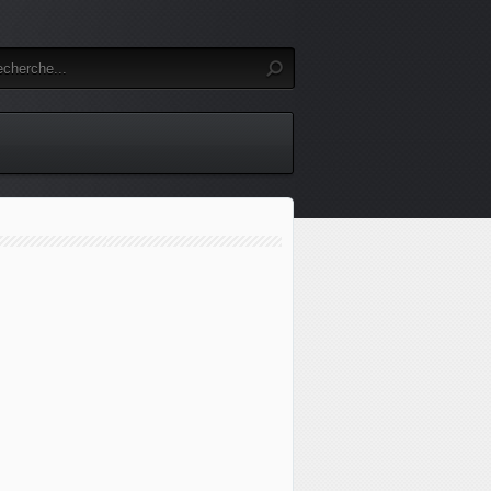
 de long terme sur la protection NRBC envisagé par la Défe