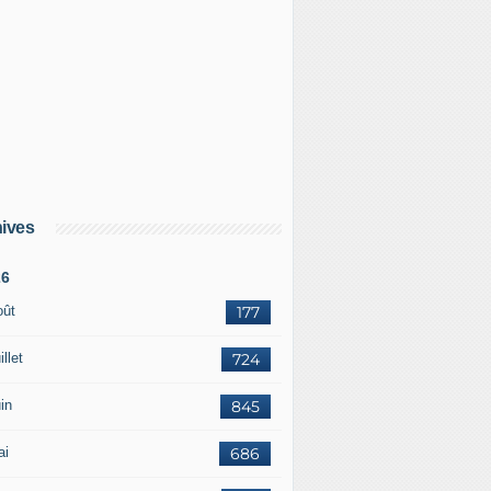
ives
26
oût
177
illet
724
in
845
ai
686