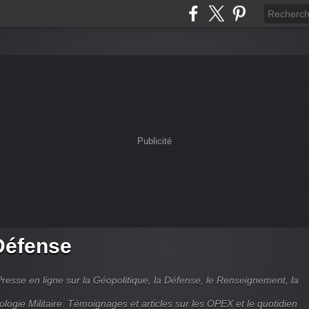
Publicité
Défense
Presse en ligne sur la Géopolitique, la Défense, le Renseignement, la
ologie Militaire. Témoignages et articles sur les OPEX et le quotidien