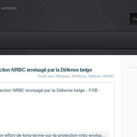
s armées.
tection NRBC envisagé par la Défense belge
Publié dans
#Belgique
,
#Défense
,
#Militaire
,
#NRBC
Un effort
A
p
r
è
s
l
https://www.forcesoperations.com/un-effort-de-long-terme-sur-la-protection-nrbc-envisage-par-la-defense-belge/