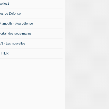
xelles2
nes de Défense
Mamouth - blog défense
portail des sous-marins
N - Les nouvelles
ITTER