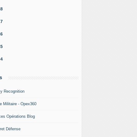
18
17
16
15
14
s
y Recognition
e Militaire - Opex360
ces Opérations Blog
ret Défense