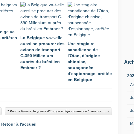
r
e
a
c
c
elge va
o
 critères
La Belgique va-t-elle
r
aussi se procurer des
Une stagiaire
d
avions de transport
canadienne de
-
C-390 Millenium
l'Otan, d'origine
c
auprès du brésilien
chinoise,
a
Arch
Embraer ?
soupçonnée
d
d'espionnage, arrêtée
r
20
en Belgique
e
A
i
n
n
Ju
o
v
Ju
" Pour la Russie, la guerre d'Europe a déjà commencé ", assure la chercheuse Céline Marangé
a
n
M
Retour à l'accueil
t
v