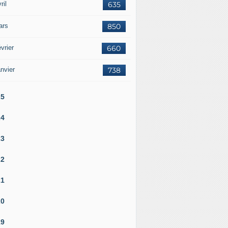
ril
635
ars
850
vrier
660
nvier
738
25
24
23
22
21
20
19