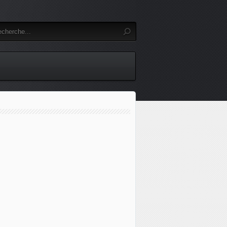
 Ukraine : Kyiv revendique une opération de grande ampleur 