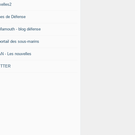
xelles2
nes de Défense
Mamouth - blog défense
portail des sous-marins
N - Les nouvelles
ITTER