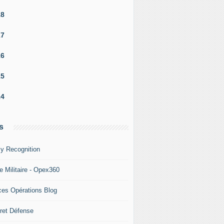
18
17
16
15
14
s
y Recognition
e Militaire - Opex360
ces Opérations Blog
ret Défense