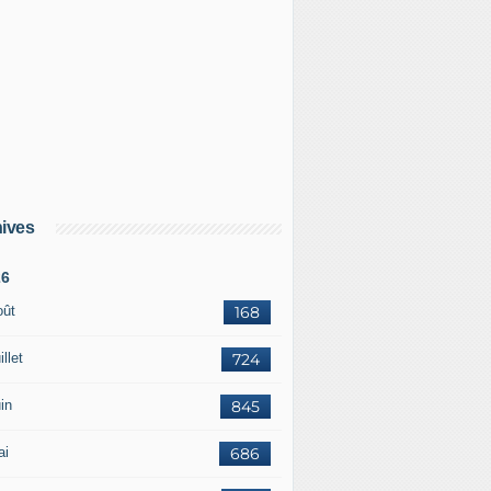
 Ukraine : Le ministre russe Sergueï Lavrov accuse l'Allem
ives
26
 Ukraine : Shahed-238, ce drone kamikaze iranien à réactio
oût
168
illet
724
in
845
ai
686