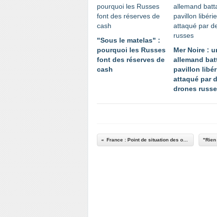
"Sous le matelas" :
pourquoi les Russes
Mer Noire : 
font des réserves de
allemand bat
cash
pavillon libé
attaqué par 
drones russ
France : Point de situation des opérations militaires du jeudi 07 mai au jeudi13 mai 2026