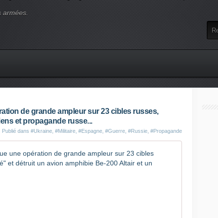
s armées.
ation de grande ampleur sur 23 cibles russes,
iens et propagande russe...
Publié dans
#Ukraine
,
#Militaire
,
#Espagne
,
#Guerre
,
#Russie
,
#Propagande
Guerre en
L
'
U
k
r