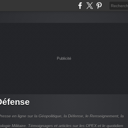
Publicité
Défense
Presse en ligne sur la Géopolitique, la Défense, le Renseignement, la
ologie Militaire. Témoignages et articles sur les OPEX et le quotidien