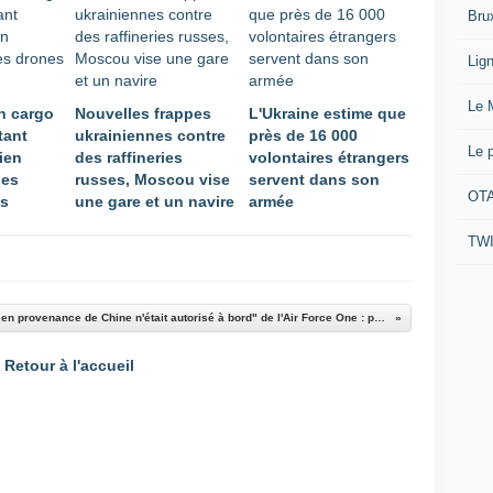
i
v
c
Bru
a
o
e
c
g
n
l
é
Lig
n
t
l
l
e
c
e
è
d
Le 
i
un cargo
Nouvelles frappes
L'Ukraine estime que
g
r
e
b
tant
ukrainiennes contre
près de 16 000
é
e
s
Le 
l
rien
des raffineries
volontaires étrangers
n
.
o
é
des
russes, Moscou vise
servent dans son
é
P
u
OTA
n
es
une gare et un navire
armée
r
l
t
o
a
u
e
TW
t
t
s
n
a
i
d
i
m
o
e
r
m
n
9
"Rien en provenance de Chine n'était autorisé à bord" de l'Air Force One : par crainte de piratage informatique, la délégation américaine jette dans une poubelle tout le matériel distribué par Pékin
u
e
d
0
n
n
e
0
Retour à l'accueil
s
t
d
0
u
d
r
s
p
e
o
o
p
s
n
l
o
s
e
d
s
y
s