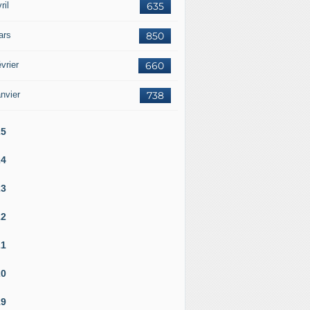
ril
635
ars
850
vrier
660
nvier
738
25
24
23
22
21
20
19