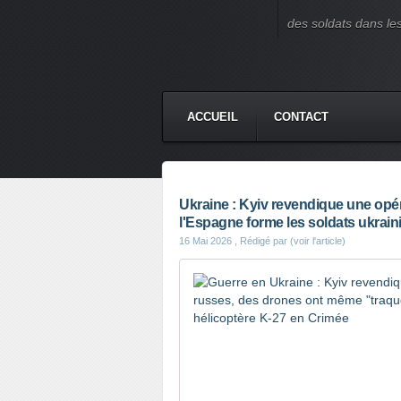
des soldats dans le
ACCUEIL
CONTACT
Ukraine : Kyiv revendique une opér
l'Espagne forme les soldats ukrain
16 Mai 2026
, Rédigé par (voir l'article)