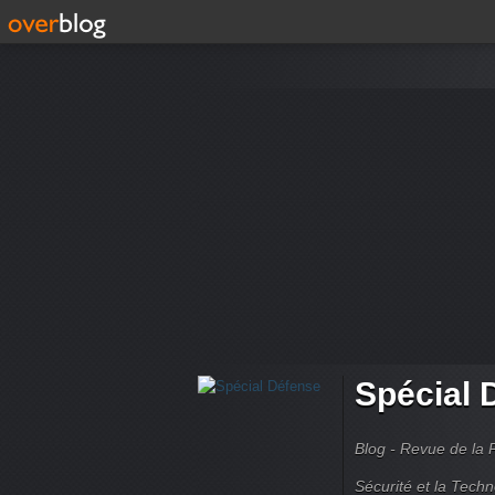
Spécial 
Blog - Revue de la 
Sécurité et la Techn