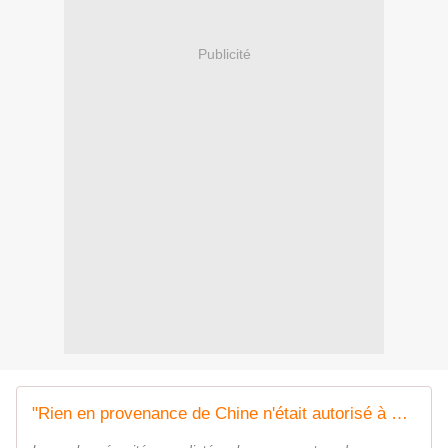
Publicité
"Rien en provenance de Chine n'était autorisé à bord" de l'Air Force One : par crainte de piratage informatique, la délégation américaine jette dans une poubelle tout le matériel distribué par Pékin