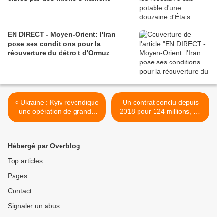
EN DIRECT - Moyen-Orient: l'Iran
pose ses conditions pour la
réouverture du détroit d'Ormuz
< Ukraine : Kyiv revendique
Un contrat conclu depuis
une opération de grande
2018 pour 124 millions, 95
ampleur sur 23 cibles
% du montant déjà versé
russes, l'Espagne forme les
par Kuala Lumpur :
soldats ukrainiens et
pourquoi la Norvège a
Hébergé par Overblog
propagande russe...
annulé la vente du système
de missiles NSM à la
Top articles
Malaisie >
Pages
Contact
Signaler un abus