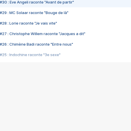
#30 : Eve Angeli raconte "Avant de partir"
#29 : MC Solaar raconte "Bouge de là"
28 : Lorie raconte "Je vais vite"
#27 : Christophe Willem raconte "Jacques a dit"
#26 : Chimène Badi raconte "Entre nous"
#25 : Indochine raconte "3e sexe"
#24 : Zaho raconte "C'est chelou"
#23 : Patrick Bruel raconte "Au café des délices"
#22 : Kyo raconte "Le chemin"
#21 : Nolwenn Leroy raconte "Cassé"
#20 : Patrick Hernandez raconte "Born to be alive"
#19 : Lorie raconte "Près de moi"
#18 : Michael Jones raconte "A nos actes manqués" (avec Jean-Jacque