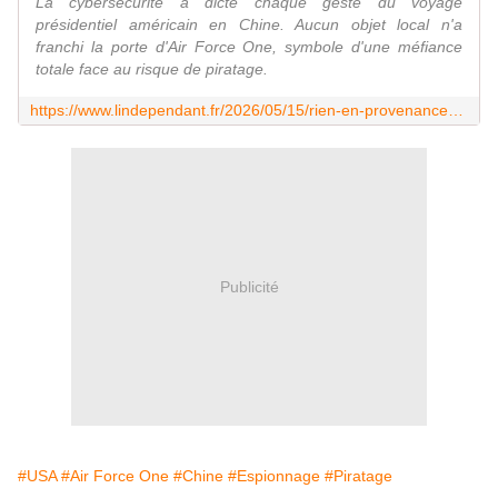
La cybersécurité a dicté chaque geste du voyage
présidentiel américain en Chine. Aucun objet local n'a
franchi la porte d'Air Force One, symbole d'une méfiance
totale face au risque de piratage.
https://www.lindependant.fr/2026/05/15/rien-en-provenance-de-chine-netait-autorise-a-bord-de-lair-force-one-par-crainte-de-piratage-informatique-la-delegation-americaine-jette-dans-une-13373093.php
Publicité
#USA
#Air Force One
#Chine
#Espionnage
#Piratage