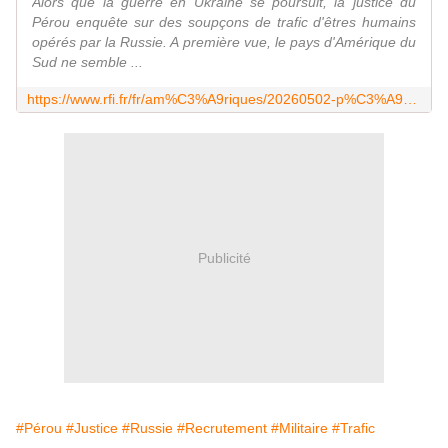
Alors que la guerre en Ukraine se poursuit, la justice du
Pérou enquête sur des soupçons de trafic d'êtres humains
opérés par la Russie. A première vue, le pays d'Amérique du
Sud ne semble ...
https://www.rfi.fr/fr/am%C3%A9riques/20260502-p%C3%A9rou-des-recrutements-forc%C3%A9s-par-la-russie-pour-le-front-en-ukraine
Publicité
#Pérou
#Justice
#Russie
#Recrutement
#Militaire
#Trafic