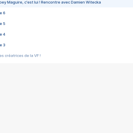
bey Maguire, c'est lui ! Rencontre avec Damien Witecka
e 6
e 5
e 4
e 3
s créatrices de la VF !
e 2
e 1
e Mektoub My Love arrive enfin ! Rencontre avec Shaïn Boumedine et Sal
i : après Toni en famille
elle réalise le bouleversant Dites lui que je l'aime
ais ! Rencontre autour de Vie privée de Rebecca Zlotowski
 de Marguerite, Grave... Rencontre avec Ella Rumpf