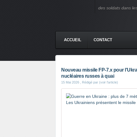
des soldats dans le
ACCUEIL
CONTACT
Nouveau missile FP-7.x pour l'Ukrai
nucléaires russes à quai
15 Mai 2026
, Rédigé par (voir l'article)