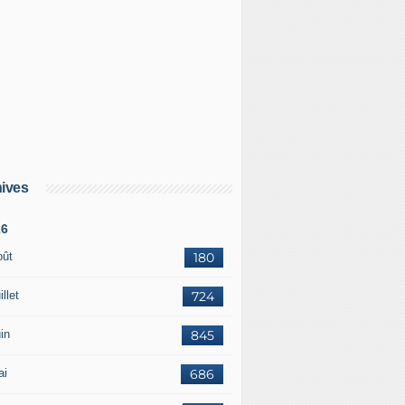
ives
26
oût
180
illet
724
in
845
ai
686