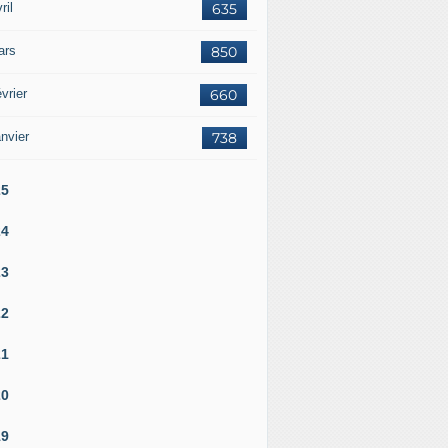
ril
635
ars
850
vrier
660
nvier
738
25
24
23
22
21
20
19