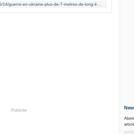
e
https://www.lindependant.fr/2026/05/14/guerre-en-ukraine-plus-de-7-metres-de-long-il-peut-atteindre-la-vitesse-de-7-200-kmh-les-ukrainiens-presentent-le-missile-fp-7x-concu-pour-chasser-les-13371641.php
n
s
e
a
n
t
i
m
i
s
s
i
l
e
u
k
r
News
a
Publicité
i
Abonn
n
articl
i
e