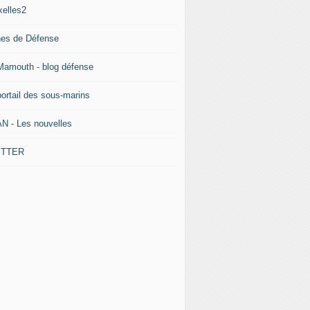
xelles2
nes de Défense
Mamouth - blog défense
portail des sous-marins
N - Les nouvelles
ITTER