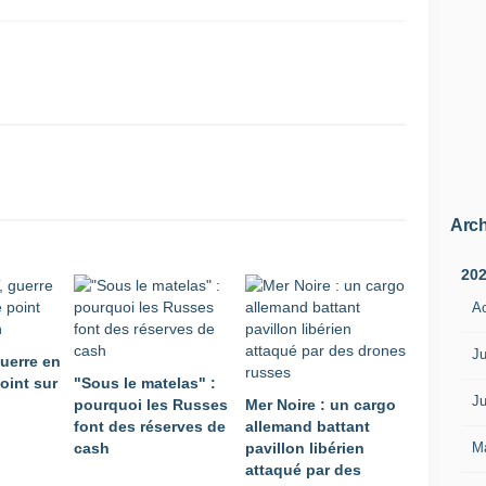
é
e
t
n
a
a
p
c
e
e
a
c
v
r
e
o
c
i
l
s
e
Arch
s
p
a
r
20
n
o
t
A
j
e
e
d
t
Ju
uerre en
e
F
point sur
"Sous le matelas" :
s
r
Ju
pourquoi les Russes
Mer Noire : un cargo
d
e
font des réserves de
allemand battant
r
y
M
cash
pavillon libérien
o
a
attaqué par des
n
.