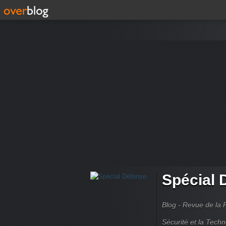
Spécial 
Blog - Revue de la 
Sécurité et la Techn