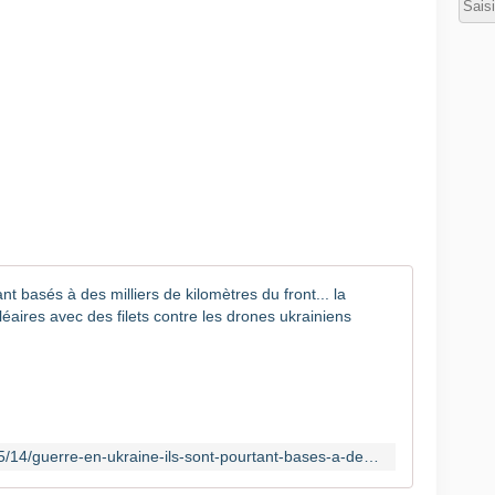
n
n
e
f
r
a
n
c
h
i
t
u
n
Guerre en 
e
n
F
o
a
u
c
v
e
e
à
l
l
https://www.lindependant.fr/2026/05/14/guerre-en-ukraine-ils-sont-pourtant-bases-a-des-milliers-de-kilometres-du-front-la-russie-protege-ses-sous-marins-nucleaires-avec-des-filets-contre-13371073.php
l
a
e
m