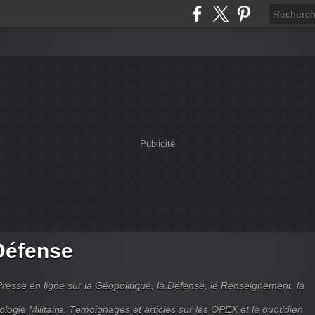
Publicité
Défense
Presse en ligne sur la Géopolitique, la Défense, le Renseignement, la
ologie Militaire. Témoignages et articles sur les OPEX et le quotidien