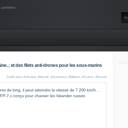
s armées.
ne..; et des filets anti-drones pour les sous-marins
Publié dans
#Ukraine
,
#Missile
,
#Armement
,
#Militaire
,
#Guerre
,
#Russie
Guerre en 
L
a
d
é
f