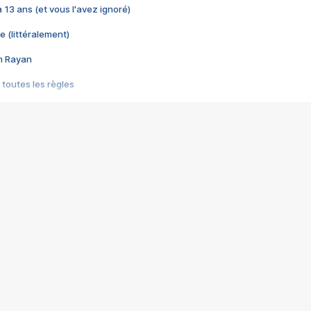
 a 13 ans (et vous l'avez ignoré)
e (littéralement)
im Rayan
 toutes les règles
s les jeux vidéo
us choquant de Rockstar ? - Le scandale BULLY
e plus moche de Steam
du RÊVE tourne au CAUCHEMAR
pendant 8 heures
it… à tort
umiliés par un jeu vidéo
ire - Final Fantasy 8
ti un empire - Age of Empires