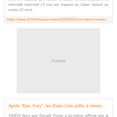
intensifié mercredi 13 mai ses frappes au Liban, faisant au
moins 22 mort...
https://www.rfi.fr/fr/moyen-orient/20260513-en-direct-moyen-orient-la-chine-appelle-le-pakistan-%C3%A0-intensifier-ses-efforts-de-m%C3%A9diation-entre-iran-et-%C3%A9tats-unis
Publicité
Après "Epic Fury", les États-Unis prêts à renommer l'opération en Iran "Sledgehammer" ("massue") en cas d'échec du cessez-le-feu | TF1 Info
VIDÉO] Alors que Donald Trump a lui-même affirmé que le