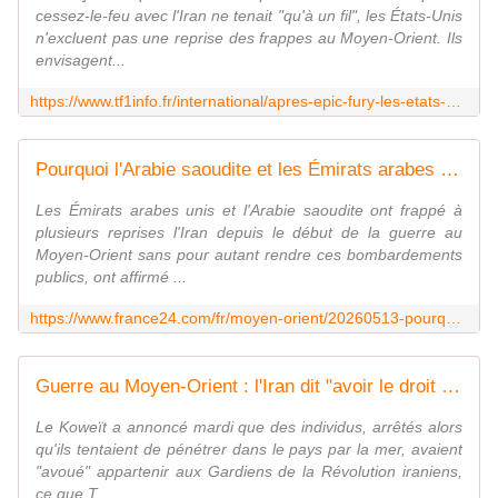
cessez-le-feu avec l'Iran ne tenait "qu'à un fil", les États-Unis
n'excluent pas une reprise des frappes au Moyen-Orient. Ils
envisagent...
https://www.tf1info.fr/international/apres-epic-fury-les-etats-unis-prets-a-renommer-l-operation-en-iran-sledgehammer-en-cas-d-echec-du-cessez-le-feu-2441307.html
Pourquoi l'Arabie saoudite et les Émirats arabes unis auraient-ils bombardé l'Iran en "secret" ?
Les Émirats arabes unis et l'Arabie saoudite ont frappé à
plusieurs reprises l'Iran depuis le début de la guerre au
Moyen-Orient sans pour autant rendre ces bombardements
publics, ont affirmé ...
https://www.france24.com/fr/moyen-orient/20260513-pourquoi-arabie-saoudite-%C3%A9mirats-arabes-unis-auraient-ils-bombard%C3%A9-iran-secret-guerre-moyen-orient
Guerre au Moyen-Orient : l'Iran dit "avoir le droit de riposter" après l'arrestation de quatre Iraniens par le Koweït
Le Koweït a annoncé mardi que des individus, arrêtés alors
qu'ils tentaient de pénétrer dans le pays par la mer, avaient
"avoué" appartenir aux Gardiens de la Révolution iraniens,
ce que T...