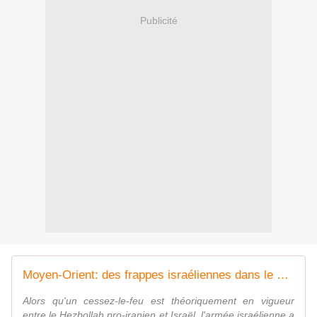
Publicité
Moyen-Orient: des frappes israéliennes dans le sud du Liban font au moins 22 morts
Alors qu'un cessez-le-feu est théoriquement en vigueur
entre le Hezbollah pro-iranien et Israël, l'armée israélienne a