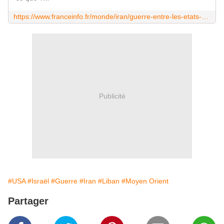
https://www.franceinfo.fr/monde/iran/guerre-entre-les-etats-unis-israel-et-l-iran/direct-guerre-au-moyen-orient-donald-trump-affirme-qu-il-va-discuter-de-l-iran-avec-xi-jinping-lors-de-sa-visite-en-chine-avant-de-se-contredire_8001188.html
Publicité
#USA
#Israël
#Guerre
#Iran
#Liban
#Moyen Orient
Partager