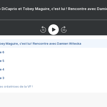
 DiCaprio et Tobey Maguire, c'est lui ! Rencontre avec Dam
bey Maguire, c'est lui ! Rencontre avec Damien Witecka
e 6
e 5
e 4
e 3
s créatrices de la VF !
e 2
e 1