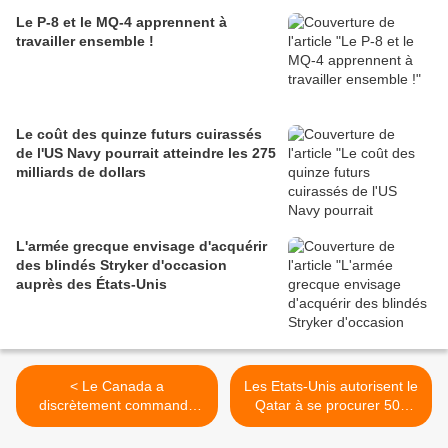
Le P-8 et le MQ-4 apprennent à
travailler ensemble !
Le coût des quinze futurs cuirassés
de l'US Navy pourrait atteindre les 275
milliards de dollars
L'armée grecque envisage d'acquérir
des blindés Stryker d'occasion
auprès des États-Unis
< Le Canada a
Les Etats-Unis autorisent le
discrètement commandé
Qatar à se procurer 500
des lance-roquettes
missiles de défense
multiples M142 HIMARS
aérienne Patriot et 10 000