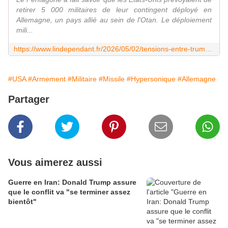
retirer 5 000 militaires de leur ‌contingent déployé en
Allemagne, un pays allié au sein de l'Otan. Le déploiement
mili...
https://www.lindependant.fr/2026/05/02/tensions-entre-trump-et-merz-au-sujet-de-la-guerre-en-iran-les-etats-unis-vont-reduire-leurs-effectifs-militaires-en-allemagne-de-5-000-hommes-le-13352448.php
#USA
#Armement
#Militaire
#Missile
#Hypersonique
#Allemagne
Partager
Vous aimerez aussi
Guerre en Iran: Donald Trump assure
que le conflit va "se terminer assez
bientôt"