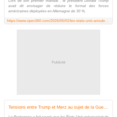
Lors de son premier mandat , le président Donald Trump
avait dit envisager de réduire le format des forces
américaines déployées en Allemagne de 30 %,
https://www.opex360.com/2026/05/02/les-etats-unis-annulent-le-deploiement-de-missiles-a-longue-portee-et-darmes-hypersoniques-en-allemagne/
Publicité
Tensions entre Trump et Merz au sujet de la Guerre en Iran : les États-Unis vont réduire leurs effectifs militaires en Allemagne de 5 000 hommes, le scénario pourrait se répéter en Espagne et en Italie
Le Pentagone a ‌fait savoir que les ⁠États-Unis prévoyaient ‌de