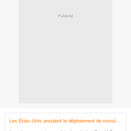
Publicité
Les États-Unis annulent le déploiement de missiles à longue portée et d'armes hypersoniques en Allemagne - Zone Militaire