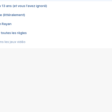
 a 13 ans (et vous l'avez ignoré)
e (littéralement)
im Rayan
 toutes les règles
s les jeux vidéo
us choquant de Rockstar ? - Le scandale BULLY
e plus moche de Steam
du RÊVE tourne au CAUCHEMAR
pendant 8 heures
it… à tort
umiliés par un jeu vidéo
ire - Final Fantasy 8