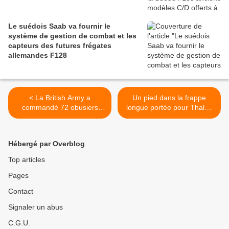
Le suédois Saab va fournir le
système de gestion de combat et les
capteurs des futures frégates
allemandes F128
< La British Army a
Un pied dans la frappe
commandé 72 obusiers
longue portée pour Thales
automoteurs allemands
et ArianeGroup >
RCH 155 pour 1,15 milliard
d'euros
Hébergé par Overblog
Top articles
Pages
Contact
Signaler un abus
C.G.U.