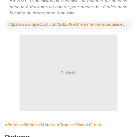
En 2021, l'Administration suédoise du matériel de défense
attribua à Kockums un contrat pour mener des études dans
le cadre du programme "nouvelle
https://www.opex360.com/2026/05/14/la-marine-suedoise-recommanderait-lachat-de-quatre-fregates-de-defense-et-dintervention-a-la-france/
Publicité
#Suède
#Marine
#Militaire
#France
#Naval Group