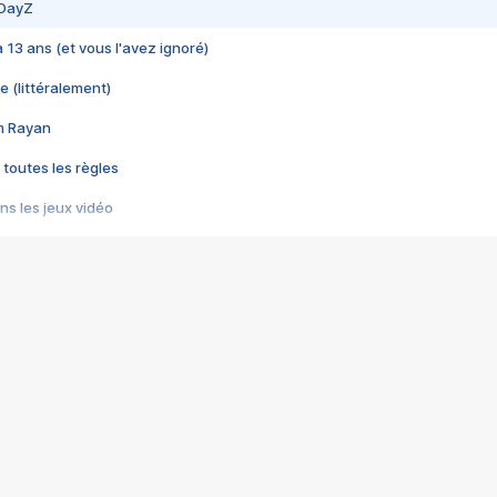
 DayZ
 a 13 ans (et vous l'avez ignoré)
e (littéralement)
im Rayan
 toutes les règles
s les jeux vidéo
us choquant de Rockstar ? - Le scandale BULLY
e plus moche de Steam
du RÊVE tourne au CAUCHEMAR
pendant 8 heures
it… à tort
umiliés par un jeu vidéo
ire - Final Fantasy 8