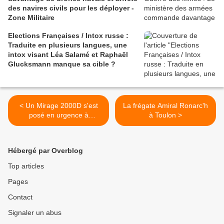
des navires civils pour les déployer -
Zone Militaire
Elections Françaises / Intox russe :
Traduite en plusieurs langues, une
intox visant Léa Salamé et Raphaël
Glucksmann manque sa cible ?
< Un Mirage 2000D s'est
La frégate Amiral Ronarc'h
posé en urgence à
à Toulon >
Deauville !
Hébergé par Overblog
Top articles
Pages
Contact
Signaler un abus