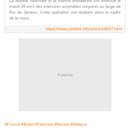
La Marine nationale et la marine brésilienne ont effectué le
mardi 28 avril des exercices amphibies conjoints au large de
Rio de Janeiro. Cette opération est réalisée dans le cadre
de la missi...
https://www.corlobe.info/article54697.html
Publicité
#France
#Brésil
#Exercice
#Marine
#Militaire