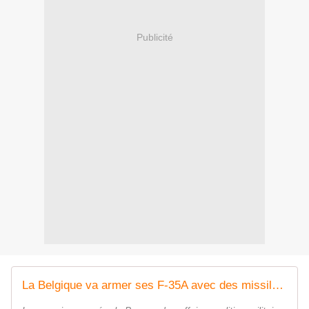
Publicité
La Belgique va armer ses F-35A avec des missiles de croisière AGM-184 JSM pour près de 700 millions d'euros - Zone Militaire