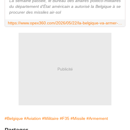
La semaine passée, le Bureau des affaires politico-militaires
du département d'État américain a autorisé la Belgique à se
procurer des missiles air-sol
https://www.opex360.com/2026/05/22/la-belgique-va-armer-ses-f-35a-avec-des-missiles-de-croisiere-agm-184-jsm-pour-pres-de-700-millions-deuros/
Publicité
#Belgique
#Aviation
#Militaire
#F35
#Missile
#Armement