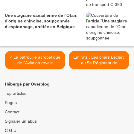
Une stagiaire canadienne de l'Otan,
d'origine chinoise, soupçonnée
d'espionnage, arrêtée en Belgique
< La patrouille acrobatique
Émirats : Les chars Leclerc
de l'Aviation royale
du 5e Régiment de
canadienne va troquer ses
Cuirassiers s'exercent à la
avions à réaction CT-41
lutte antidrone en tirant des
Tutor contre des Pilatus PC-
obus 120 OEFC >
Hébergé par Overblog
21
Top articles
Pages
Contact
Signaler un abus
C.G.U.