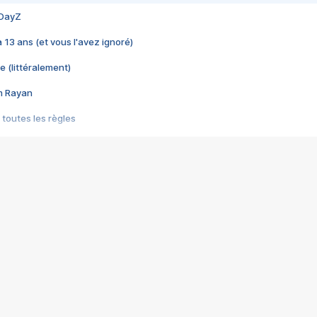
 DayZ
 a 13 ans (et vous l'avez ignoré)
e (littéralement)
im Rayan
 toutes les règles
s les jeux vidéo
us choquant de Rockstar ? - Le scandale BULLY
e plus moche de Steam
du RÊVE tourne au CAUCHEMAR
pendant 8 heures
it… à tort
umiliés par un jeu vidéo