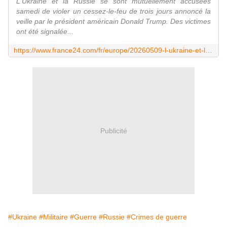
L'Ukraine et la Russie se sont mutuellement accusées
samedi de violer un cessez-le-feu de trois jours annoncé la
veille par le président américain Donald Trump. Des victimes
ont été signalée...
https://www.france24.com/fr/europe/20260509-l-ukraine-et-la-russie-s-accusent-mutuellement-de-violer-la-tr%C3%AAve
Publicité
#Ukraine
#Militaire
#Guerre
#Russie
#Crimes de guerre