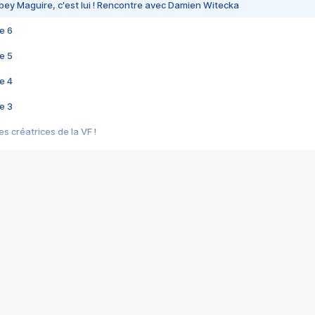
bey Maguire, c'est lui ! Rencontre avec Damien Witecka
e 6
e 5
e 4
e 3
s créatrices de la VF !
e 2
e 1
e Mektoub My Love arrive enfin ! Rencontre avec Shaïn Boumedine et Sal
i : après Toni en famille
elle réalise le bouleversant Dites lui que je l'aime
ais ! Rencontre autour de Vie privée de Rebecca Zlotowski
 de Marguerite, Grave... Rencontre avec Ella Rumpf