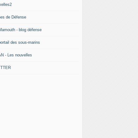
xelles2
nes de Défense
Mamouth - blog défense
portail des sous-marins
N - Les nouvelles
ITTER