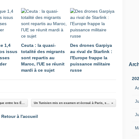
t
f
a
i
r
e
l
e 1,4
Ceuta : la quasi-
Des drones Garpiya
'
ros issus
totalité des migrants
au rival de Starlink :
o
usses
sont repartis au
l'Europe frappe la
b
ider
Maroc, l'UE se réunit
puissance militaire
j
Arch
mardi à ce sujet
russe
e
t
20
d
A
'
u
n
Ju
EN DIRECT - Moyen-Orient: impasse diplomatique entre les États-Unis et l'Iran, le cessez-le-feu "sous assistance respiratoire"
Un Tunisien mis en examen et écroué à Paris, suspecté d'avoir fomenté un projet d'attentat terroriste
g
e
Ju
Retour à l'accueil
l
d
M
e
l