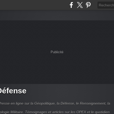
Publicité
Défense
Presse en ligne sur la Géopolitique, la Défense, le Renseignement, la
ologie Militaire. Témoignages et articles sur les OPEX et le quotidien