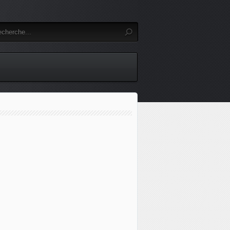
d des sanctions contre des responsables russes accusés de t