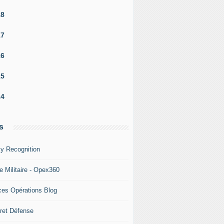
18
17
16
15
14
s
y Recognition
e Militaire - Opex360
ces Opérations Blog
ret Défense