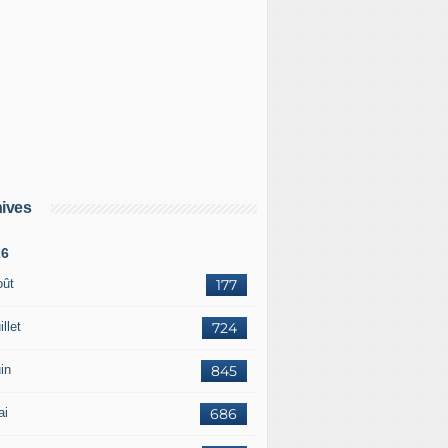
ives
26
oût
177
illet
724
in
845
ai
686