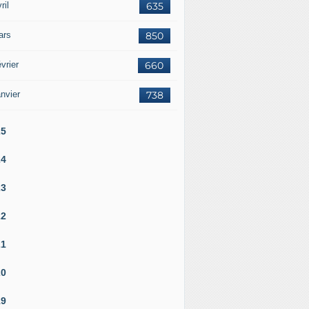
ril
635
ars
850
vrier
660
nvier
738
25
24
23
22
21
20
19