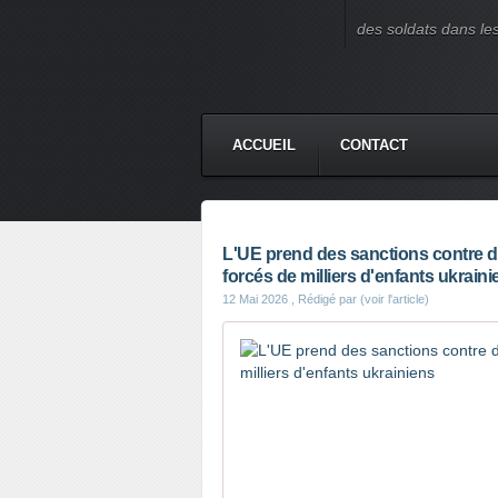
des soldats dans le
ACCUEIL
CONTACT
L'UE prend des sanctions contre d
forcés de milliers d'enfants ukraini
12 Mai 2026
, Rédigé par (voir l'article)