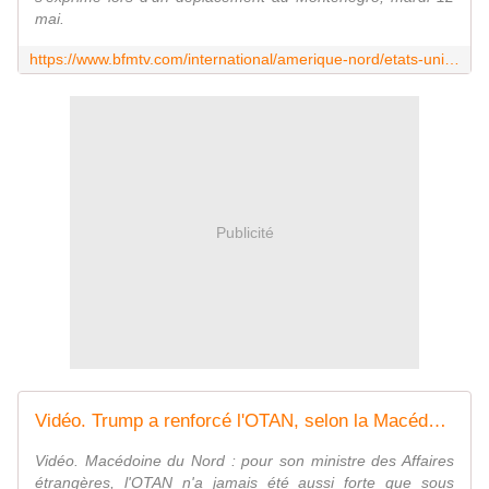
mai.
https://www.bfmtv.com/international/amerique-nord/etats-unis/video-l-otan-est-extremement-forte-en-ce-moment-assure-le-chef-de-l-organisation-mark-rutte_VN-202605120516.html
Publicité
Vidéo. Trump a renforcé l'OTAN, selon la Macédoine du Nord
Vidéo. Macédoine du Nord : pour son ministre des Affaires
étrangères, l'OTAN n'a jamais été aussi forte que sous