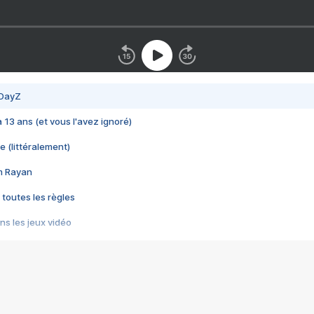
 DayZ
 a 13 ans (et vous l'avez ignoré)
e (littéralement)
im Rayan
 toutes les règles
s les jeux vidéo
us choquant de Rockstar ? - Le scandale BULLY
e plus moche de Steam
du RÊVE tourne au CAUCHEMAR