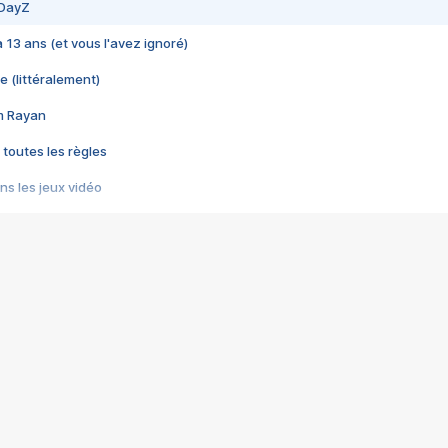
 DayZ
 a 13 ans (et vous l'avez ignoré)
e (littéralement)
im Rayan
 toutes les règles
s les jeux vidéo
us choquant de Rockstar ? - Le scandale BULLY
e plus moche de Steam
du RÊVE tourne au CAUCHEMAR
pendant 8 heures
it… à tort
umiliés par un jeu vidéo
ire - Final Fantasy 8