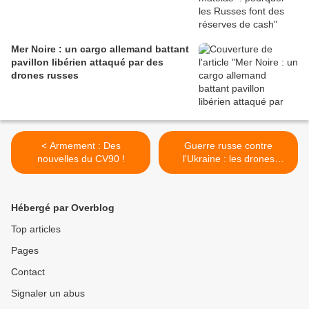
Mer Noire : un cargo allemand battant
pavillon libérien attaqué par des
drones russes
< Armement : Des
Guerre russe contre
nouvelles du CV90 !
l'Ukraine : les drones
ukrainiens font des
ravages, le chef de l'armée
de l'air russe limogé... et
Hébergé par Overblog
autres informations du jour
>
Top articles
Pages
Contact
Signaler un abus