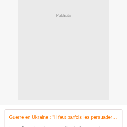
Publicité
Guerre en Ukraine : "Il faut parfois les persuader de les reprendre...", abandonnés au profit des Nord-Coréens, les soldats russes ne seraient pas prioritaires lors des échanges de prisonniers