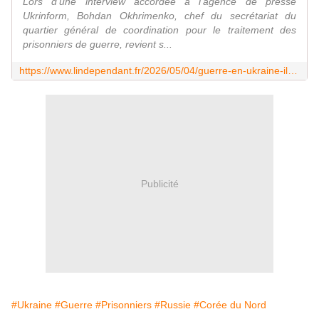
Lors d'une interview accordée à l'agence de presse
Ukrinform, Bohdan Okhrimenko, chef du secrétariat du
quartier général de coordination pour le traitement des
prisonniers de guerre, revient s...
https://www.lindependant.fr/2026/05/04/guerre-en-ukraine-il-faut-parfois-les-persuader-de-les-reprendre-abandonnes-au-detriment-des-nord-coreens-les-soldats-russes-ne-seraient-pas-13355196.php
Publicité
#Ukraine
#Guerre
#Prisonniers
#Russie
#Corée du Nord