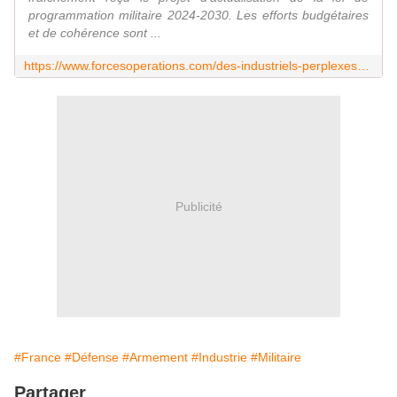
programmation militaire 2024-2030. Les efforts budgétaires
et de cohérence sont ...
https://www.forcesoperations.com/des-industriels-perplexes-face-a-lactualisation-de-la-lpm/
Publicité
#France
#Défense
#Armement
#Industrie
#Militaire
Partager