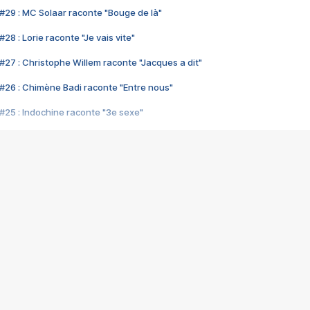
#29 : MC Solaar raconte "Bouge de là"
28 : Lorie raconte "Je vais vite"
#27 : Christophe Willem raconte "Jacques a dit"
#26 : Chimène Badi raconte "Entre nous"
#25 : Indochine raconte "3e sexe"
#24 : Zaho raconte "C'est chelou"
#23 : Patrick Bruel raconte "Au café des délices"
#22 : Kyo raconte "Le chemin"
#21 : Nolwenn Leroy raconte "Cassé"
#20 : Patrick Hernandez raconte "Born to be alive"
#19 : Lorie raconte "Près de moi"
#18 : Michael Jones raconte "A nos actes manqués" (avec Jean-Jacque