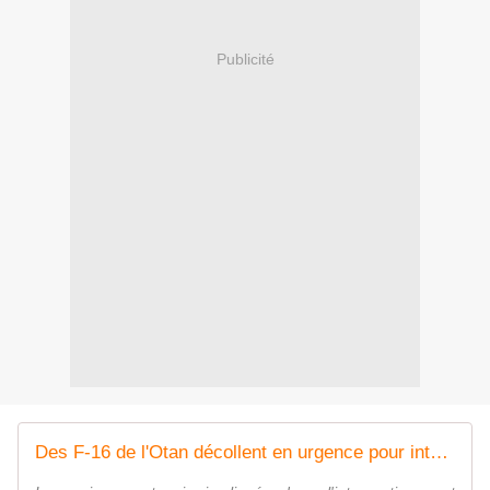
Publicité
Des F-16 de l'Otan décollent en urgence pour intercepter des chasseurs russes Su-35 et An-12 au-dessus de la mer Baltique