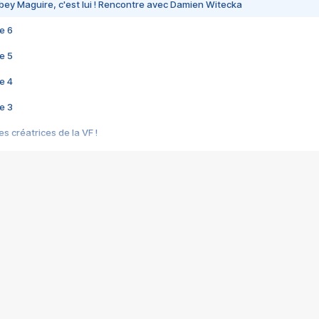
bey Maguire, c'est lui ! Rencontre avec Damien Witecka
e 6
e 5
e 4
e 3
s créatrices de la VF !
e 2
e 1
e Mektoub My Love arrive enfin ! Rencontre avec Shaïn Boumedine et Sal
i : après Toni en famille
elle réalise le bouleversant Dites lui que je l'aime
ais ! Rencontre autour de Vie privée de Rebecca Zlotowski
 de Marguerite, Grave... Rencontre avec Ella Rumpf