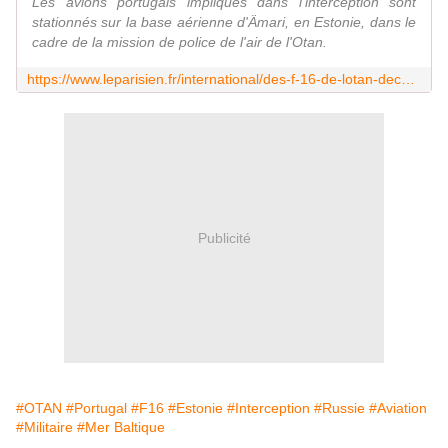
Les avions portugais impliqués dans l'interception sont
stationnés sur la base aérienne d'Ämari, en Estonie, dans le
cadre de la mission de police de l'air de l'Otan.
https://www.leparisien.fr/international/des-f-16-de-lotan-decollent-en-urgence-pour-intercepter-des-chasseurs-russes-su-35-et-an-12-au-dessus-de-la-mer-baltique-08-05-2026-YGTRFFNCVFG6HBUI4G3JNY6LVQ.php
Publicité
#OTAN
#Portugal
#F16
#Estonie
#Interception
#Russie
#Aviation
#Militaire
#Mer Baltique