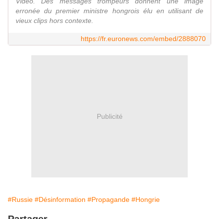
Vidéo. Des messages trompeurs donnent une image
erronée du premier ministre hongrois élu en utilisant de
vieux clips hors contexte.
https://fr.euronews.com/embed/2888070
Publicité
#Russie
#Désinformation
#Propagande
#Hongrie