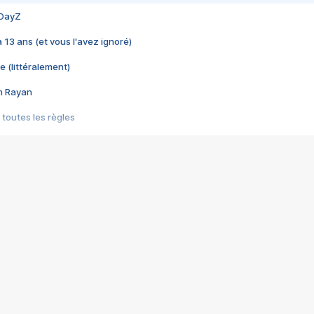
 DayZ
 a 13 ans (et vous l'avez ignoré)
e (littéralement)
im Rayan
 toutes les règles
s les jeux vidéo
us choquant de Rockstar ? - Le scandale BULLY
e plus moche de Steam
du RÊVE tourne au CAUCHEMAR
pendant 8 heures
it… à tort
umiliés par un jeu vidéo